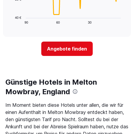
die
Das
die
folgende
Wochentage
Diagramm
40 €
anzeigt.
zeigt,
90
60
30
End
Das
of
wie
Diagramm
interactive
sich
chart
hat
der
1
Preis
Y-
Angebote finden
für
Achse,
ein
die
Zimmer
den
ändert,
durchschnittlichen
je
Zimmerpreis
näher
Günstige Hotels in Melton
anzeigt.
das
Aufenthaltsdatum
Mowbray, England
rückt.
Das
Im Moment bieten diese Hotels unter allen, die wir für
Diagramm
einen Aufenthalt in Melton Mowbray entdeckt haben,
hat
1
den günstigsten Tarif pro Nacht. Solltest du bei der
X-
Ankunft und bei der Abreise Spielraum haben, nutze das
Achse,
Suchformular, um Preise für andere Daten einzusehen