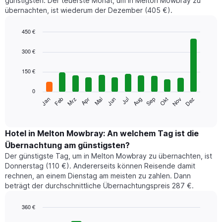
günstigsten. Der teuerste Monat, um in Melton Mowbray zu
übernachten, ist wiederum der Dezember (405 €).
450 €
Bar
Chart
graphic.
chart
300 €
with
12
150 €
bars.
0
Das
Jan
Feb
Mrz
Apr
Mai
Jun
Jul
Aug
Sep
Okt
Nov
Dez
folgende
End
of
Diagramm
interactive
zeigt
chart
den
Hotel in Melton Mowbray: An welchem Tag ist die
durchschnittlichen
Übernachtung am günstigsten?
Zimmerpreis
Der günstigste Tag, um in Melton Mowbray zu übernachten, ist
im
Donnerstag (110 €). Andererseits können Reisende damit
jeweiligen
rechnen, an einem Dienstag am meisten zu zahlen. Dann
Monat
beträgt der durchschnittliche Übernachtungspreis 287 €.
an.
Das
Diagramm
360 €
hat
Bar
Chart