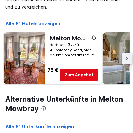
die
und zu vergleichen.
die
Anzahl
der
Alle 81 Hotels anzeigen
Tage
vor
dem
Melton Mowbray/Quorn Lodge Hotel
Aufenthalt
3 Sterne
Gut 7,3
anzeigt
46 Asfordby Road, Melton Mowbray, Großbritannien
Das
0,5 km vom Stadtzentrum
Diagramm
hat
1
75 €
Y-
Zum Angebot
Achse,
die
den
durchschnittlichen
Alternative Unterkünfte in Melton
Zimmerpreis
Mowbray
anzeigt
Alle 81 Unterkünfte anzeigen