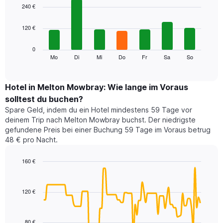
1
graphic.
chart
240 €
with
X-
7
Achse,
120 €
bars.
die
die
Das
0
Monate
folgende
Mo
Di
Mi
Do
Fr
Sa
So
End
anzeigt.
of
Diagramm
Das
interactive
zeigt
chart
Diagramm
den
Hotel in Melton Mowbray: Wie lange im Voraus
hat
durchschnittlichen
1
solltest du buchen?
Preis
Y-
Spare Geld, indem du ein Hotel mindestens 59 Tage vor
eines
Achse,
deinem Trip nach Melton Mowbray buchst. Der niedrigste
Zimmers
die
gefundene Preis bei einer Buchung 59 Tage im Voraus betrug
für
den
48 € pro Nacht.
den
durchschnittlichen
jeweiligen
Zimmerpreis
Wochentag.
160 €
anzeigt.
Das
Line
Chart
Diagramm
graphic.
chart
with
hat
120 €
90
1
data
X-
points.
Achse,
80 €