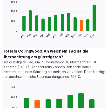
300 €
Bar
Chart
graphic.
chart
200 €
with
12
100 €
bars.
0
Das
Jan
Feb
Mrz
Apr
Mai
Jun
Jul
Aug
Sep
Okt
Nov
Dez
folgende
End
of
Diagramm
interactive
zeigt
chart
den
Hotel in Collingwood: An welchem Tag ist die
durchschnittlichen
Übernachtung am günstigsten?
Zimmerpreis
Der günstigste Tag, um in Collingwood zu übernachten, ist
im
Dienstag (143 €). Andererseits können Reisende damit
jeweiligen
rechnen, an einem Samstag am meisten zu zahlen. Dann beträgt
Monat
der durchschnittliche Übernachtungspreis 197 €.
an.
Das
Diagramm
240 €
hat
Bar
Chart
1
graphic.
chart
160 €
with
X-
7
Achse,
80 €
bars.