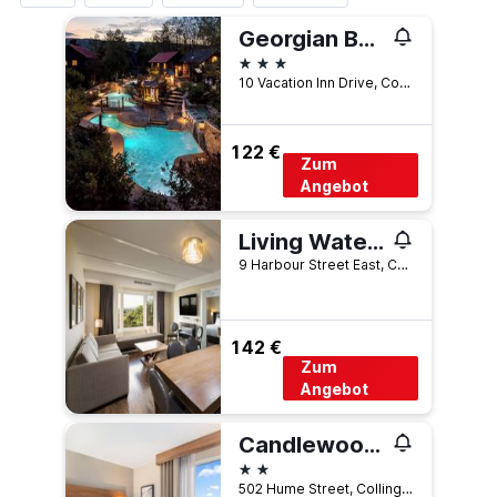
Georgian Bay Hotel, Trademark Collection by Wyndham
3 Sterne
10 Vacation Inn Drive, Collingwood, ON, Kanada
122 €
Zum
Angebot
Living Water Resort & Spa
9 Harbour Street East, Collingwood, ON, Kanada
142 €
Zum
Angebot
Candlewood Suites Collingwood By IHG
2 Sterne
502 Hume Street, Collingwood, ON, Kanada