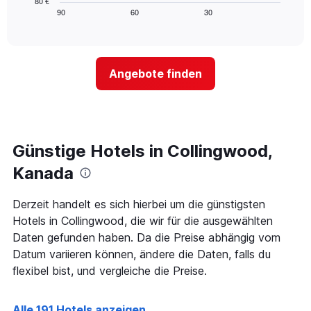
80 €
anzeigt.
zeigt,
90
60
30
End
Das
of
wie
Diagramm
interactive
sich
chart
hat
der
1
Preis
Y-
Angebote finden
für
Achse,
ein
die
Zimmer
den
ändert,
durchschnittlichen
je
Zimmerpreis
näher
Günstige Hotels in Collingwood,
anzeigt.
das
Aufenthaltsdatum
Kanada
rückt.
Das
Derzeit handelt es sich hierbei um die günstigsten
Diagramm
Hotels in Collingwood, die wir für die ausgewählten
hat
1
Daten gefunden haben. Da die Preise abhängig vom
X-
Datum variieren können, ändere die Daten, falls du
Achse,
flexibel bist, und vergleiche die Preise.
die
die
Anzahl
Alle 191 Hotels anzeigen