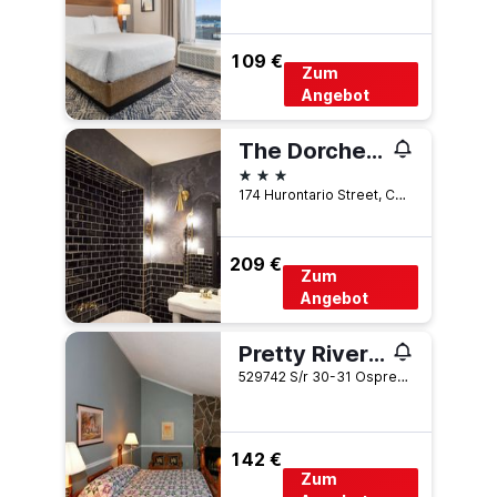
109 €
Zum
Angebot
The Dorchester Hotel
3 Sterne
174 Hurontario Street, Collingwood, ON, Kanada
209 €
Zum
Angebot
Pretty River Valley Country Inn
529742 S/r 30-31 Osprey-Blue Mountain Tline, Collingwood, ON, Kanada
142 €
Zum