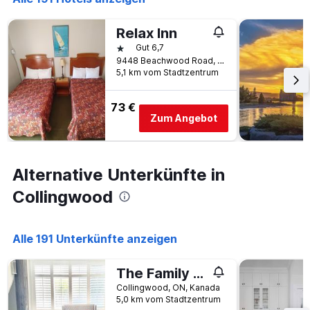
der
Tage
vor
Relax Inn
dem
1 Stern
Gut 6,7
Aufenthalt
9448 Beachwood Road, Collingwood, ON, Kanada
anzeigt
5,1 km vom Stadtzentrum
Das
Diagramm
73 €
hat
Zum Angebot
1
Y-
Achse,
die
Alternative Unterkünfte in
den
durchschnittlichen
Collingwood
Zimmerpreis
anzeigt
Alle 191 Unterkünfte anzeigen
The Family Escape Townhome
Collingwood, ON, Kanada
5,0 km vom Stadtzentrum