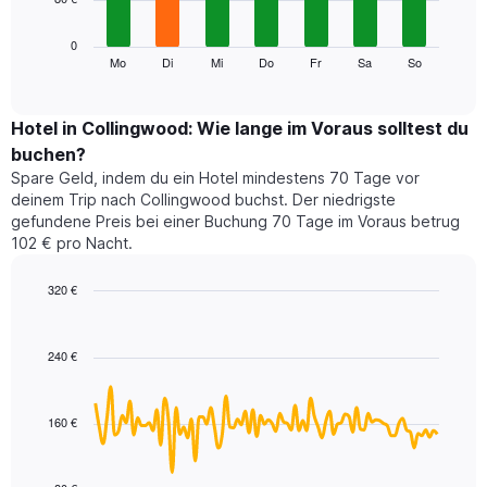
die
die
Das
0
Monate
folgende
Mo
Di
Mi
Do
Fr
Sa
So
End
anzeigt.
of
Diagramm
Das
interactive
zeigt
chart
Diagramm
den
Hotel in Collingwood: Wie lange im Voraus solltest du
hat
durchschnittlichen
1
buchen?
Preis
Y-
Spare Geld, indem du ein Hotel mindestens 70 Tage vor
eines
Achse,
deinem Trip nach Collingwood buchst. Der niedrigste
Zimmers
die
gefundene Preis bei einer Buchung 70 Tage im Voraus betrug
für
den
102 € pro Nacht.
den
durchschnittlichen
jeweiligen
Zimmerpreis
Wochentag.
320 €
anzeigt.
Das
Line
Chart
Diagramm
graphic.
chart
with
hat
240 €
90
1
data
X-
points.
Achse,
160 €
die
Das
die
folgende
Wochentage
Diagramm