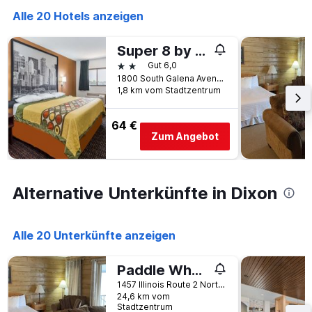
Wochentage
Alle 20 Hotels anzeigen
anzeigt.
Das
Diagramm
Super 8 by Wyndham Dixon
hat
2 Sterne
Gut 6,0
1
1800 South Galena Avenue, Dixon, IL, USA
Y-
1,8 km vom Stadtzentrum
Achse,
die
den
64 €
durchschnittlichen
Zum Angebot
Zimmerpreis
anzeigt.
Alternative Unterkünfte in Dixon
Alle 20 Unterkünfte anzeigen
Paddle Wheel Inn
1457 Illinois Route 2 North, Dixon, IL, USA
24,6 km vom
Stadtzentrum