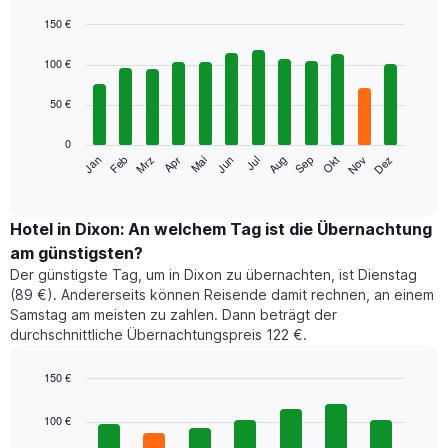
150 €
Bar
Chart
graphic.
chart
100 €
with
12
50 €
bars.
0
Das
Jan
Feb
Mrz
Apr
Mai
Jun
Jul
Aug
Sep
Okt
Nov
Dez
folgende
End
of
Diagramm
interactive
zeigt
chart
den
Hotel in Dixon: An welchem Tag ist die Übernachtung
durchschnittlichen
am günstigsten?
Zimmerpreis
Der günstigste Tag, um in Dixon zu übernachten, ist Dienstag
im
(89 €). Andererseits können Reisende damit rechnen, an einem
jeweiligen
Samstag am meisten zu zahlen. Dann beträgt der
Monat
durchschnittliche Übernachtungspreis 122 €.
an.
Das
Diagramm
150 €
hat
Bar
Chart
1
graphic.
chart
100 €
with
X-
7