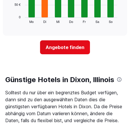
Achse,
50 €
bars.
die
die
Das
0
Monate
folgende
Mo
Di
Mi
Do
Fr
Sa
So
End
anzeigt.
of
Diagramm
Das
interactive
zeigt
chart
Diagramm
den
hat
durchschnittlichen
1
Angebote finden
Preis
Y-
eines
Achse,
Zimmers
die
für
den
den
durchschnittlichen
jeweiligen
Günstige Hotels in Dixon, Illinois
Zimmerpreis
Wochentag.
anzeigt.
Das
Solltest du nur über ein begrenztes Budget verfügen,
Diagramm
hat
dann sind zu den ausgewählten Daten dies die
1
günstigsten verfügbaren Hotels in Dixon. Da die Preise
X-
abhängig vom Datum variieren können, ändere die
Achse,
Daten, falls du flexibel bist, und vergleiche die Preise.
die
die