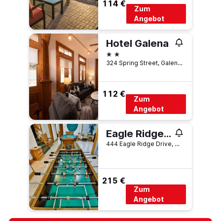
114 €
Zum
Angebot
Hotel Galena
2 Sterne
324 Spring Street, Galena, IL, USA
112 €
Zum
Angebot
Eagle Ridge Resort and Spa
444 Eagle Ridge Drive, Galena, IL, USA
215 €
Zum
Angebot