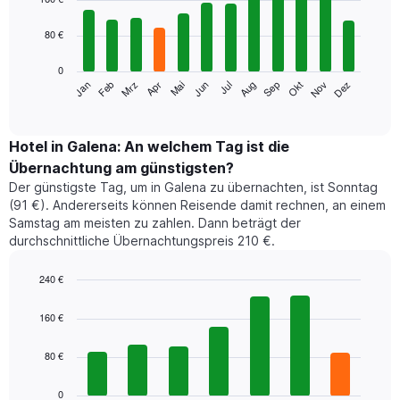
with
12
80 €
bars.
0
Das
Jan
Feb
Mrz
Apr
Mai
Jun
Jul
Aug
Sep
Okt
Nov
Dez
folgende
End
of
Diagramm
interactive
zeigt
chart
den
Hotel in Galena: An welchem Tag ist die
durchschnittlichen
Übernachtung am günstigsten?
Zimmerpreis
Der günstigste Tag, um in Galena zu übernachten, ist Sonntag
im
(91 €). Andererseits können Reisende damit rechnen, an einem
jeweiligen
Samstag am meisten zu zahlen. Dann beträgt der
Monat
durchschnittliche Übernachtungspreis 210 €.
an.
Das
Diagramm
240 €
hat
Bar
Chart
1
graphic.
chart
160 €
with
X-
7
Achse,
80 €
bars.
die
die
Das
0
Monate