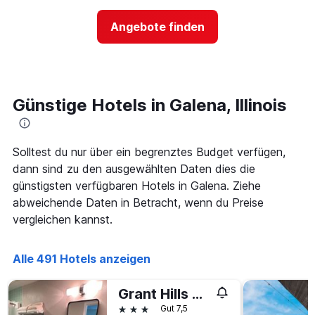
nach
der
Sternen
Preis
Angebote finden
anzeigt
für
Das
ein
Diagramm
Zimmer
hat
ändert,
1
je
Y-
näher
Günstige Hotels in Galena, Illinois
Achse,
das
die
Aufenthaltsdatum
den
rückt.
durchschnittlichen
Das
Solltest du nur über ein begrenztes Budget verfügen,
Zimmerpreis
Diagramm
dann sind zu den ausgewählten Daten dies die
an
hat
günstigsten verfügbaren Hotels in Galena. Ziehe
diesem
1
Wochenende
abweichende Daten in Betracht, wenn du Preise
X-
anzeigt,
Achse,
vergleichen kannst.
der
die
in
die
den
Anzahl
Alle 491 Hotels anzeigen
letzten
der
3
Tage
Grant Hills Motel
Tagen
vor
gefunden
3 Sterne
Gut 7,5
dem