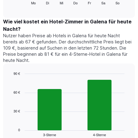
folgende
Mo
Di
Mi
Do
Fr
Sa
So
End
anzeigt.
of
Diagramm
Das
interactive
zeigt
chart
Diagramm
den
Wie viel kostet ein Hotel-Zimmer in Galena für heute
hat
durchschnittlichen
1
Nacht?
Preis
Y-
Nutzer haben Preise ab Hotels in Galena für heute Nacht
eines
Achse,
bereits ab 67 € gefunden. Der durchschnittliche Preis liegt bei
Zimmers
die
109 €, basierend auf Suchen in den letzten 72 Stunden. Die
für
den
Preise beginnen ab 81 € für ein 4-Sterne-Hotel in Galena für
den
durchschnittlichen
heute Nacht.
jeweiligen
Zimmerpreis
Wochentag.
anzeigt.
Das
90 €
Diagramm
Bar
Chart
hat
graphic.
chart
1
with
60 €
2
X-
bars.
Achse,
die
30 €
Das
die
folgende
Wochentage
Diagramm
anzeigt.
zeigt
0
Das
3-Sterne
4-Sterne
den
End
Diagramm