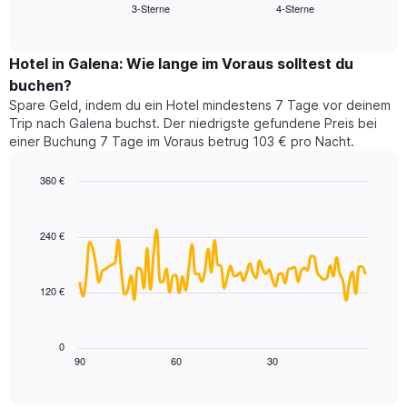
3-Sterne
4-Sterne
den
End
Hotelkategorien
of
durchschnittlichen
nach
interactive
Zimmerpreis
chart
Sternen
für
Hotel in Galena: Wie lange im Voraus solltest du
anzeigt
dieses
buchen?
Das
Wochenende
Diagramm
Spare Geld, indem du ein Hotel mindestens 7 Tage vor deinem
in
hat
Trip nach Galena buchst. Der niedrigste gefundene Preis bei
den
1
einer Buchung 7 Tage im Voraus betrug 103 € pro Nacht.
letzten
Y-
3
Achse,
360 €
Tagen,
die
aggregiert
Line
Chart
den
graphic.
chart
nach
durchschnittlichen
with
Sternebewertung.
240 €
Zimmerpreis
90
Das
für
data
Diagramm
points.
heute
hat
120 €
Nacht
1
Das
in
X-
folgende
den
Achse,
Diagramm
letzten
0
die
zeigt,
3
90
60
30
End
die
of
wie
Tagen
interactive
Hotelkategorien
sich
anzeigt.
chart