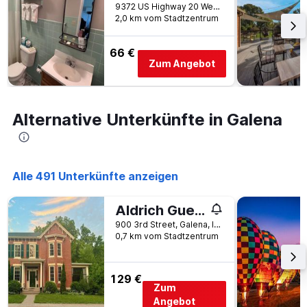
wurde.
9372 US Highway 20 West, Galena, IL, USA
Aufenthalt
2,0 km vom Stadtzentrum
anzeigt
Das
Diagramm
66 €
hat
Zum Angebot
1
Y-
Achse,
die
Alternative Unterkünfte in Galena
den
durchschnittlichen
Zimmerpreis
anzeigt
Alle 491 Unterkünfte anzeigen
Aldrich Guest House
900 3rd Street, Galena, IL, USA
0,7 km vom Stadtzentrum
129 €
Zum
Angebot