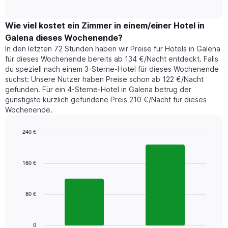
of
durchschnittlichen
hat
interactive
Zimmerpreis,
chart
1
der
Wie viel kostet ein Zimmer in einem/einer Hotel in
Y-
für
Achse,
Galena dieses Wochenende?
heute
die
In den letzten 72 Stunden haben wir Preise für Hotels in Galena
Nacht
den
für dieses Wochenende bereits ab 134 €/Nacht entdeckt. Falls
in
durchschnittlichen
du speziell nach einem 3-Sterne-Hotel für dieses Wochenende
den
Zimmerpreis
suchst: Unsere Nutzer haben Preise schon ab 122 €/Nacht
letzten
anzeigt.
gefunden. Für ein 4-Sterne-Hotel in Galena betrug der
3
günstigste kürzlich gefundene Preis 210 €/Nacht für dieses
Tagen
Wochenende.
gefunden
wurde,
aggregiert
240 €
nach
Bar
Chart
Sternebewertung.
graphic.
chart
with
Das
160 €
2
Diagramm
bars.
hat
1
80 €
Das
X-
folgende
Achse,
Diagramm
die
zeigt
0
die