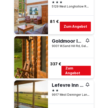
3 Sterne
5129 West Longhollow Road, Galena, IL, USA
81 €
Zum Angebot
Goldmoor Inn & Resort
9001 W.Sand Hill Rd, Galena, IL, USA
337 €
Zum
Angebot
Lefevre Inn and Resort
2 Sterne
9917 West Deininger Lane, Galena, IL, USA