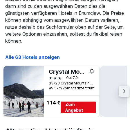
Diagramm
dann sind zu den ausgewählten Daten dies die
hat
1
günstigsten verfügbaren Hotels in Enumclaw. Die Preise
X-
können abhängig vom ausgewählten Datum variieren,
Achse,
nutze deshalb das Suchformular oben auf der Seite, um
die
weitere Optionen einzusehen, solltest du flexibel reisen
die
Anzahl
können.
der
Tage
vor
Alle 63 Hotels anzeigen
dem
Aufenthalt
Crystal Mountain Hotels
anzeigt
3 Sterne
Gut 7,0
Das
33723 Crystal Mountain Blvd, Enumclaw, WA, USA
Diagramm
49,1 km vom Stadtzentrum
hat
1
Y-
114 €
Zum
Achse,
Angebot
die
den
durchschnittlichen
Zimmerpreis