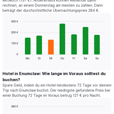
Mittwoch (137 €). Andererseits können Reisende damit
rechnen, an einem Donnerstag am meisten zu zahlen. Dann
beträgt der durchschnittliche Übernachtungspreis 284 €.
300 €
Bar
Chart
graphic.
chart
200 €
with
7
100 €
bars.
Das
0
folgende
Mo
Di
Mi
Do
Fr
Sa
So
End
of
Diagramm
interactive
zeigt
chart
den
Hotel in Enumclaw: Wie lange im Voraus solltest du
durchschnittlichen
buchen?
Preis
Spare Geld, indem du ein Hotel mindestens 72 Tage vor deinem
eines
Trip nach Enumclaw buchst. Der niedrigste gefundene Preis bei
Zimmers
einer Buchung 72 Tage im Voraus betrug 121 € pro Nacht.
für
den
jeweiligen
360 €
Wochentag.
Line
Chart