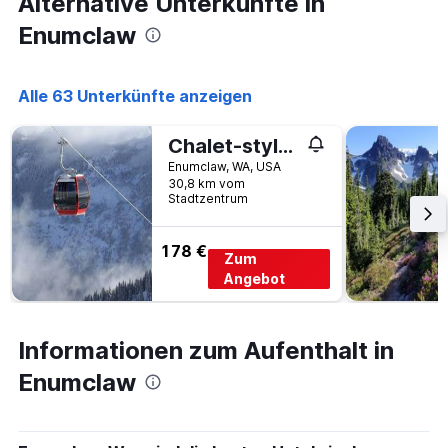
Alternative Unterkünfte in
anzeigt
Enumclaw
Alle 63 Unterkünfte anzeigen
Chalet-style cabin near Mt. Rainier and Crystal
Enumclaw, WA, USA
30,8 km vom
Stadtzentrum
178 €
Zum
Angebot
Informationen zum Aufenthalt in
Enumclaw