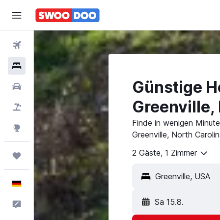
Flüge
Hotels
Günstige Ho
Mietwagen
Greenville,
Pauschalreisen
Finde in wenigen Minuten
Explore
Greenville, North Caroli
2 Gäste, 1 Zimmer
Trips
Deutsch
Sa 15.8.
Feedback