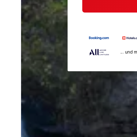
… und 