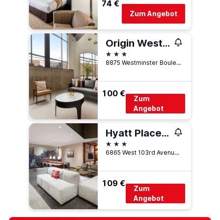
74 €
Zum Angebot
Origin Westminster a Wyndham Hotel
3 Sterne
8875 Westminster Boulevard, Westminster, CO, USA
100 €
Zum
Angebot
Hyatt Place Westminster Denver
3 Sterne
6865 West 103rd Avenue, Westminster, CO, USA
109 €
Zum
Angebot