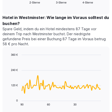
2-Sterne
3-Sterne
4-Sterne
den
End
Hotelkategorien
of
durchschnittlichen
nach
interactive
Zimmerpreis
chart
Sternen
für
Hotel in Westminster: Wie lange im Voraus solltest du
anzeigt
dieses
buchen?
Das
Wochenende
Diagramm
Spare Geld, indem du ein Hotel mindestens 87 Tage vor
in
hat
deinem Trip nach Westminster buchst. Der niedrigste
den
1
gefundene Preis bei einer Buchung 87 Tage im Voraus betrug
letzten
Y-
58 € pro Nacht.
3
Achse,
Tagen,
die
360 €
aggregiert
den
nach
Line
Chart
durchschnittlichen
graphic.
chart
Sternebewertung.
Zimmerpreis
with
Das
240 €
für
90
Diagramm
heute
data
hat
points.
Nacht
1
in
120 €
X-
Das
den
Achse,
folgende
letzten
die
Diagramm
3
0
die
zeigt,
Tagen
90
60
30
End
Hotelkategorien
of
wie
anzeigt.
interactive