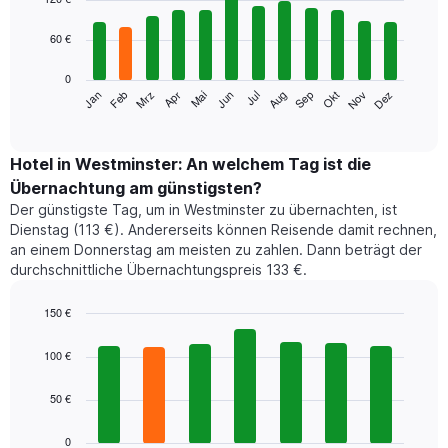
with
12
60 €
bars.
0
Das
Jan
Feb
Mrz
Apr
Mai
Jun
Jul
Aug
Sep
Okt
Nov
Dez
folgende
End
of
Diagramm
interactive
zeigt
chart
den
Hotel in Westminster: An welchem Tag ist die
durchschnittlichen
Übernachtung am günstigsten?
Zimmerpreis
Der günstigste Tag, um in Westminster zu übernachten, ist
im
Dienstag (113 €). Andererseits können Reisende damit rechnen,
jeweiligen
an einem Donnerstag am meisten zu zahlen. Dann beträgt der
Monat
durchschnittliche Übernachtungspreis 133 €.
an.
Das
Diagramm
150 €
hat
Bar
Chart
1
graphic.
chart
100 €
with
X-
7
Achse,
50 €
bars.
die
die
Das
0
Monate