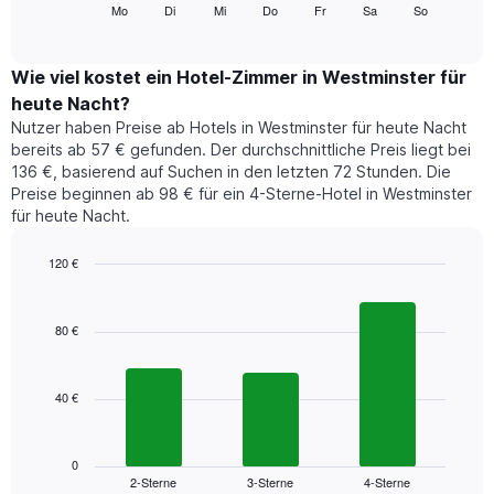
folgende
Mo
Di
Mi
Do
Fr
Sa
So
End
anzeigt.
of
Diagramm
Das
interactive
zeigt
chart
Diagramm
den
Wie viel kostet ein Hotel-Zimmer in Westminster für
hat
durchschnittlichen
1
heute Nacht?
Preis
Y-
Nutzer haben Preise ab Hotels in Westminster für heute Nacht
eines
Achse,
bereits ab 57 € gefunden. Der durchschnittliche Preis liegt bei
Zimmers
die
136 €, basierend auf Suchen in den letzten 72 Stunden. Die
für
den
Preise beginnen ab 98 € für ein 4-Sterne-Hotel in Westminster
den
durchschnittlichen
für heute Nacht.
jeweiligen
Zimmerpreis
Wochentag.
anzeigt.
Das
120 €
Diagramm
Bar
Chart
hat
graphic.
chart
1
with
80 €
3
X-
bars.
Achse,
die
40 €
Das
die
folgende
Wochentage
Diagramm
anzeigt.
zeigt
0
Das
2-Sterne
3-Sterne
4-Sterne
den
End
Diagramm