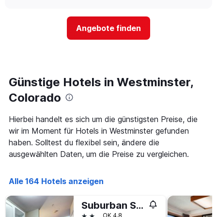
nach
sich
chart
Sternen
der
anzeigt
Preis
Das
Angebote finden
für
Diagramm
ein
hat
Zimmer
1
ändert,
Y-
je
Achse,
näher
Günstige Hotels in Westminster,
die
das
den
Aufenthaltsdatum
Colorado
durchschnittlichen
rückt.
Zimmerpreis
Das
Hierbei handelt es sich um die günstigsten Preise, die
an
Diagramm
diesem
wir im Moment für Hotels in Westminster gefunden
hat
Wochenende
1
haben. Solltest du flexibel sein, ändere die
anzeigt,
X-
ausgewählten Daten, um die Preise zu vergleichen.
der
Achse,
in
die
den
die
Alle 164 Hotels anzeigen
letzten
Anzahl
3
der
Tagen
Suburban Studios Westminster Denver North
Tage
gefunden
vor
2 Sterne
OK 4,8