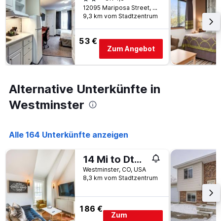
wurde.
dem
12095 Mariposa Street, Westminster, CO, USA
Aufenthalt
9,3 km vom Stadtzentrum
anzeigt
Das
53 €
Diagramm
Zum Angebot
hat
1
Y-
Achse,
Alternative Unterkünfte in
die
den
Westminster
durchschnittlichen
Zimmerpreis
anzeigt
Alle 164 Unterkünfte anzeigen
14 Mi to Dtwn Denver: Sleek Westminster Home
Westminster, CO, USA
8,3 km vom Stadtzentrum
186 €
Zum