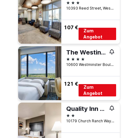
3 Sterne
10393 Reed Street, Westminster, CO, USA
107 €
Zum
Angebot
The Westin Westminster
4 Sterne
10600 Westminster Boulevard, Westminster, CO, USA
121 €
Zum
Angebot
Quality Inn & Suites Westminster - Broomfield
2 Sterne
10179 Church Ranch Way, Westminster, CO, USA