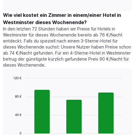
of
durchschnittlichen
hat
interactive
Zimmerpreis,
chart
1
der
Wie viel kostet ein Zimmer in einem/einer Hotel in
Y-
für
Achse,
Westminster dieses Wochenende?
heute
die
In den letzten 72 Stunden haben wir Preise für Hotels in
Nacht
den
Westminster für dieses Wochenende bereits ab 76 €/Nacht
in
durchschnittlichen
entdeckt. Falls du speziell nach einem 3-Sterne-Hotel für
den
Zimmerpreis
dieses Wochenende suchst: Unsere Nutzer haben Preise schon
letzten
anzeigt.
ab 74 €/Nacht gefunden. Für ein 4-Sterne-Hotel in Westminster
3
betrug der günstigste kürzlich gefundene Preis 90 €/Nacht für
Tagen
dieses Wochenende.
gefunden
wurde,
aggregiert
120 €
nach
Bar
Chart
Sternebewertung.
graphic.
chart
with
Das
80 €
3
Diagramm
bars.
hat
1
40 €
Das
X-
folgende
Achse,
Diagramm
die
zeigt
0
die