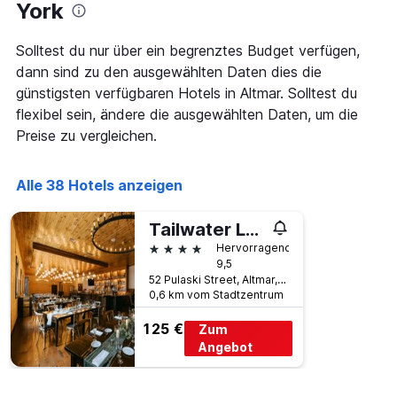
Das
York
Diagramm
hat
Solltest du nur über ein begrenztes Budget verfügen,
1
dann sind zu den ausgewählten Daten dies die
X-
Achse,
günstigsten verfügbaren Hotels in Altmar. Solltest du
die
flexibel sein, ändere die ausgewählten Daten, um die
die
Preise zu vergleichen.
Wochentage
anzeigt.
Das
Alle 38 Hotels anzeigen
Diagramm
hat
1
Tailwater Lodge on the Salmon River Altmar, Tapestry by Hilton
Y-
4 Sterne
Hervorragend
Achse,
9,5
die
52 Pulaski Street, Altmar, NY, USA
den
0,6 km vom Stadtzentrum
durchschnittlichen
Zimmerpreis
125 €
Zum
anzeigt.
Angebot