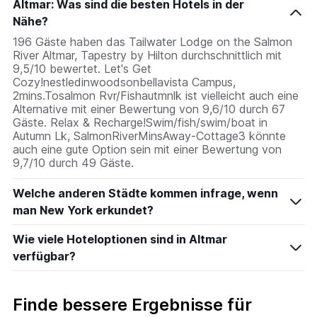
Altmar: Was sind die besten Hotels in der
Nähe?
196 Gäste haben das Tailwater Lodge on the Salmon
River Altmar, Tapestry by Hilton durchschnittlich mit
9,5/10 bewertet. Let's Get
Cozy!nestledinwoodsonbellavista Campus,
2mins.Tosalmon Rvr/Fishautmnlk ist vielleicht auch eine
Alternative mit einer Bewertung von 9,6/10 durch 67
Gäste. Relax & Recharge!Swim/fish/swim/boat in
Autumn Lk, SalmonRiverMinsAway-Cottage3 könnte
auch eine gute Option sein mit einer Bewertung von
9,7/10 durch 49 Gäste.
Welche anderen Städte kommen infrage, wenn
man New York erkundet?
Wie viele Hoteloptionen sind in Altmar
verfügbar?
Finde bessere Ergebnisse für