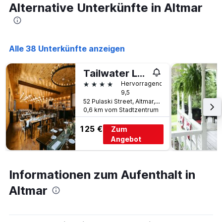
Alternative Unterkünfte in Altmar
Alle 38 Unterkünfte anzeigen
Tailwater Lodge on the Salmon River Altmar, Tapestry by Hilton
4 Sterne
Hervorragend
9,5
52 Pulaski Street, Altmar, NY, USA
0,6 km vom Stadtzentrum
125 €
Zum
Angebot
Informationen zum Aufenthalt in
Altmar