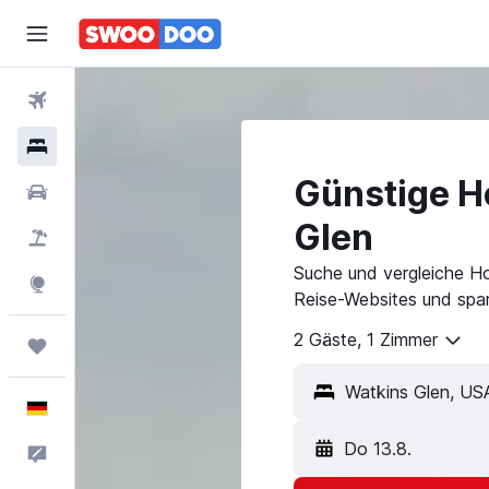
Flüge
Hotels
Günstige Ho
Mietwagen
Glen
Pauschalreisen
Suche und vergleiche Ho
Explore
Reise-Websites und spar
2 Gäste, 1 Zimmer
Trips
Deutsch
Do 13.8.
Feedback