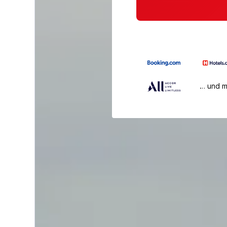
… und 