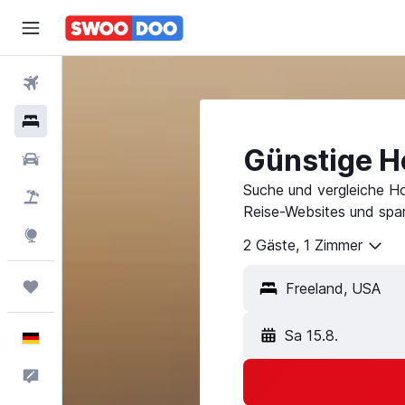
Flüge
Hotels
Günstige Ho
Mietwagen
Suche und vergleiche Ho
Pauschalreisen
Reise-Websites und spar
Explore
2 Gäste, 1 Zimmer
Trips
Sa 15.8.
Deutsch
Feedback