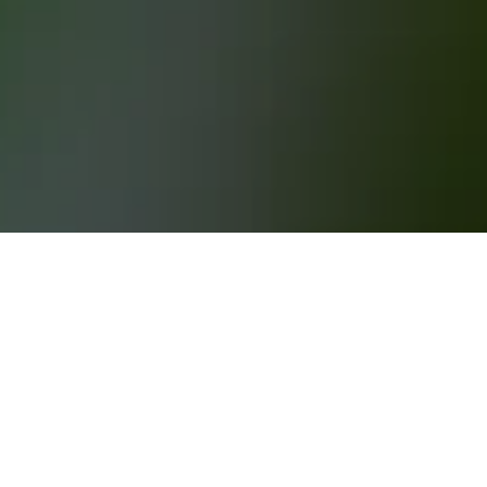
nd mehr für deine Unterkunft in in Freeland
welchem Tag ist die Übernachtung am
eeland zu übernachten, ist Dienstag (180 €).