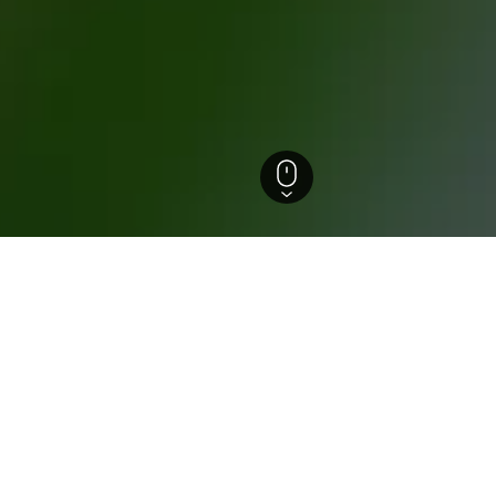
ton (Bundesstaat)
Freeland
els in Freeland
ützten Einblicke, um ideale Buchungszeiträume, Preistrends u
em Monat ist die Buchung am
Hotel in Freeland: An 
günstigsten?
) ist die Buchung am günstigsten. Der
Der günstigste Tag, um in Fr