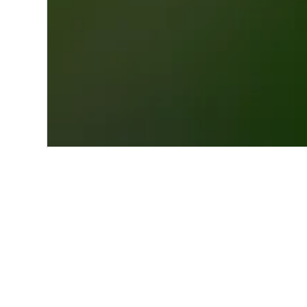
Start
Nordamerika
USA
Washing
Einblicke zu Hot
Nutze unsere aktuellen, datengest
zu finden.
Hotel in Freeland – in welch
günstigsten?
Hotel in Freeland – im Juni (160 €