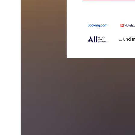
… und 