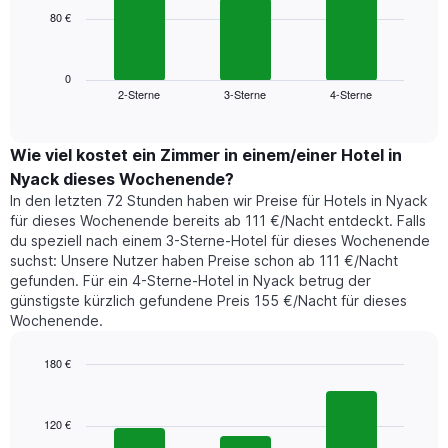
die
80 €
Das
die
folgende
Wochentage
Diagramm
anzeigt.
zeigt
0
Das
2-Sterne
3-Sterne
4-Sterne
den
End
Diagramm
of
durchschnittlichen
hat
interactive
Zimmerpreis,
chart
1
der
Wie viel kostet ein Zimmer in einem/einer Hotel in
Y-
für
Achse,
Nyack dieses Wochenende?
heute
die
In den letzten 72 Stunden haben wir Preise für Hotels in Nyack
Nacht
den
für dieses Wochenende bereits ab 111 €/Nacht entdeckt. Falls
in
durchschnittlichen
du speziell nach einem 3-Sterne-Hotel für dieses Wochenende
den
Zimmerpreis
suchst: Unsere Nutzer haben Preise schon ab 111 €/Nacht
letzten
anzeigt.
gefunden. Für ein 4-Sterne-Hotel in Nyack betrug der
3
günstigste kürzlich gefundene Preis 155 €/Nacht für dieses
Tagen
Wochenende.
gefunden
wurde,
aggregiert
180 €
nach
Bar
Chart
Sternebewertung.
graphic.
chart
with
Das
120 €
3
Diagramm