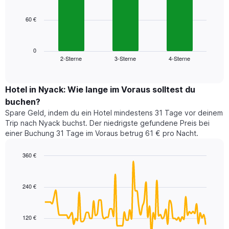
bars.
hat
1
60 €
Das
X-
folgende
Achse,
Diagramm
die
zeigt
0
die
2-Sterne
3-Sterne
4-Sterne
den
End
Hotelkategorien
of
durchschnittlichen
nach
interactive
Zimmerpreis
chart
Sternen
für
Hotel in Nyack: Wie lange im Voraus solltest du
anzeigt
dieses
buchen?
Das
Wochenende
Diagramm
Spare Geld, indem du ein Hotel mindestens 31 Tage vor deinem
in
hat
Trip nach Nyack buchst. Der niedrigste gefundene Preis bei
den
1
einer Buchung 31 Tage im Voraus betrug 61 € pro Nacht.
letzten
Y-
3
Achse,
360 €
Tagen,
die
aggregiert
Line
Chart
den
graphic.
chart
nach
durchschnittlichen
with
Sternebewertung.
240 €
Zimmerpreis
90
Das
für
data
Diagramm
points.
heute
hat
120 €
Nacht
1
Das
in