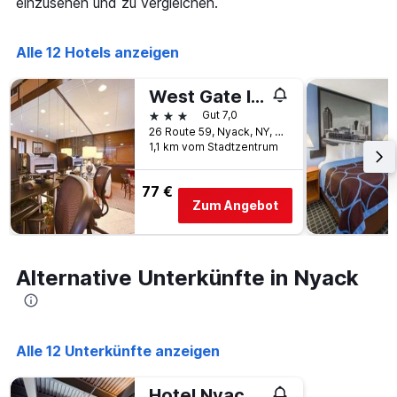
einzusehen und zu vergleichen.
die
den
Anzahl
letzten
der
3
Alle 12 Hotels anzeigen
Tage
Tagen
vor
gefunden
dem
West Gate Inn Nyack
wurde.
Aufenthalt
3 Sterne
Gut 7,0
anzeigt
26 Route 59, Nyack, NY, USA
Das
1,1 km vom Stadtzentrum
Diagramm
hat
1
77 €
Y-
Zum Angebot
Achse,
die
den
durchschnittlichen
Alternative Unterkünfte in Nyack
Zimmerpreis
anzeigt
Alle 12 Unterkünfte anzeigen
Hotel Nyack, a JdV by Hyatt Hotel