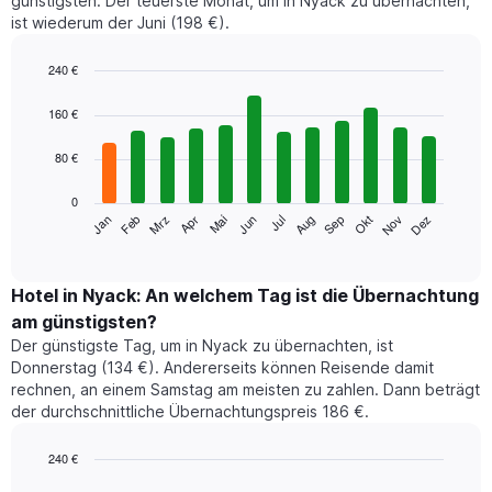
günstigsten. Der teuerste Monat, um in Nyack zu übernachten,
ist wiederum der Juni (198 €).
240 €
Bar
Chart
graphic.
chart
160 €
with
12
80 €
bars.
0
Das
Jan
Feb
Mrz
Apr
Mai
Jun
Jul
Aug
Sep
Okt
Nov
Dez
folgende
End
of
Diagramm
interactive
zeigt
chart
den
Hotel in Nyack: An welchem Tag ist die Übernachtung
durchschnittlichen
am günstigsten?
Zimmerpreis
Der günstigste Tag, um in Nyack zu übernachten, ist
im
Donnerstag (134 €). Andererseits können Reisende damit
jeweiligen
rechnen, an einem Samstag am meisten zu zahlen. Dann beträgt
Monat
der durchschnittliche Übernachtungspreis 186 €.
an.
Das
Diagramm
240 €
hat
Bar
Chart