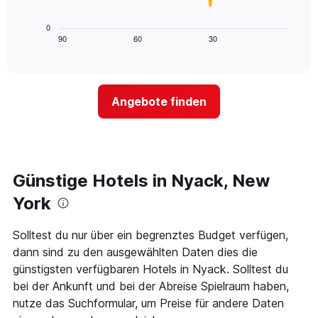
X-
folgende
den
Achse,
Diagramm
letzten
0
die
zeigt,
3
90
60
30
End
die
of
wie
Tagen
interactive
Hotelkategorien
sich
anzeigt.
chart
nach
der
Sternen
Preis
Angebote finden
anzeigt
für
Das
ein
Diagramm
Zimmer
hat
ändert,
1
je
Y-
näher
Günstige Hotels in Nyack, New
Achse,
das
die
Aufenthaltsdatum
York
den
rückt.
durchschnittlichen
Das
Solltest du nur über ein begrenztes Budget verfügen,
Zimmerpreis
Diagramm
an
dann sind zu den ausgewählten Daten dies die
hat
diesem
1
günstigsten verfügbaren Hotels in Nyack. Solltest du
Wochenende
X-
bei der Ankunft und bei der Abreise Spielraum haben,
anzeigt,
Achse,
nutze das Suchformular, um Preise für andere Daten
der
die
in