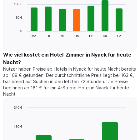
1
graphic.
chart
160 €
with
X-
7
Achse,
80 €
bars.
die
die
Das
0
Monate
folgende
Mo
Di
Mi
Do
Fr
Sa
So
End
anzeigt.
of
Diagramm
Das
interactive
zeigt
chart
Diagramm
den
Wie viel kostet ein Hotel-Zimmer in Nyack für heute
hat
durchschnittlichen
1
Nacht?
Preis
Y-
Nutzer haben Preise ab Hotels in Nyack für heute Nacht bereits
eines
Achse,
ab 109 € gefunden. Der durchschnittliche Preis liegt bei 163 €,
Zimmers
die
basierend auf Suchen in den letzten 72 Stunden. Die Preise
für
den
beginnen ab 181 € für ein 4-Sterne-Hotel in Nyack für heute
den
durchschnittlichen
Nacht.
jeweiligen
Zimmerpreis
Wochentag.
anzeigt.
Das
240 €
Diagramm
Bar
Chart
hat
graphic.
chart
1
with
160 €
3
X-
bars.
Achse,