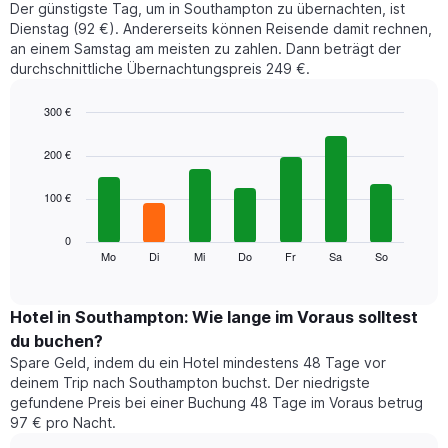
Der günstigste Tag, um in Southampton zu übernachten, ist
Dienstag (92 €). Andererseits können Reisende damit rechnen,
an einem Samstag am meisten zu zahlen. Dann beträgt der
durchschnittliche Übernachtungspreis 249 €.
300 €
Bar
Chart
graphic.
chart
200 €
with
7
100 €
bars.
Das
0
folgende
Mo
Di
Mi
Do
Fr
Sa
So
End
of
Diagramm
interactive
zeigt
chart
den
Hotel in Southampton: Wie lange im Voraus solltest
durchschnittlichen
du buchen?
Preis
Spare Geld, indem du ein Hotel mindestens 48 Tage vor
eines
deinem Trip nach Southampton buchst. Der niedrigste
Zimmers
gefundene Preis bei einer Buchung 48 Tage im Voraus betrug
für
97 € pro Nacht.
den
jeweiligen