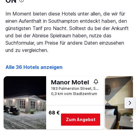
ON
rückt.
Das
Im Moment bieten diese Hotels unter allen, die wir für
Diagramm
einen Aufenthalt in Southampton entdeckt haben, den
hat
1
günstigsten Tarif pro Nacht. Solltest du bei der Ankunft
X-
und bei der Abreise Spielraum haben, nutze das
Achse,
Suchformular, um Preise für andere Daten einzusehen
die
und zu vergleichen.
die
Anzahl
der
Alle 36 Hotels anzeigen
Tage
vor
dem
Manor Motel
Aufenthalt
183 Palmerston Street, Southampton, ON, Kanada
anzeigt
0,3 km vom Stadtzentrum
Das
Diagramm
hat
68 €
1
Y-
Zum Angebot
Achse,
die