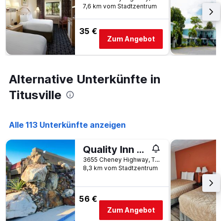
Aufenthalt
7,6 km vom Stadtzentrum
anzeigt
Das
35 €
Diagramm
Zum Angebot
hat
1
Y-
Achse,
Alternative Unterkünfte in
die
den
Titusville
durchschnittlichen
Zimmerpreis
anzeigt
Alle 113 Unterkünfte anzeigen
Quality Inn Kennedy Space Center
3655 Cheney Highway, Titusville, FL, USA
8,3 km vom Stadtzentrum
56 €
Zum Angebot