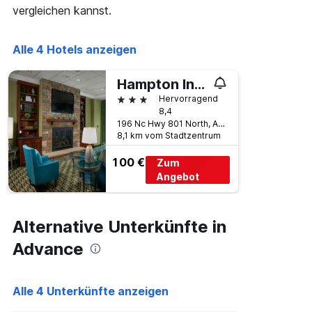
die
vergleichen kannst.
die
Wochentage
anzeigt.
Alle 4 Hotels anzeigen
Das
Diagramm
Hampton Inn by Hilton Bermuda Run Winston-Salem
hat
1
3 Sterne
Hervorragend
Y-
8,4
Achse,
196 Nc Hwy 801 North, Advance, NC, USA
8,1 km vom Stadtzentrum
die
den
100 €
Zum
durchschnittlichen
Zimmerpreis
Angebot
anzeigt.
Alternative Unterkünfte in
Advance
Alle 4 Unterkünfte anzeigen