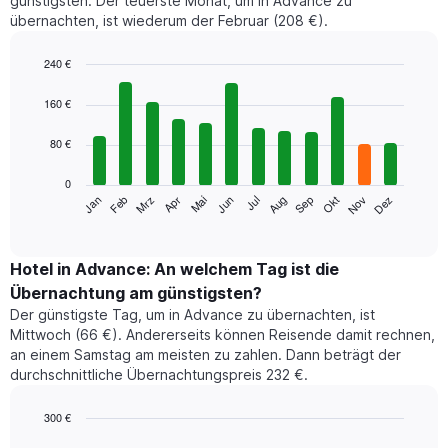
günstigsten. Der teuerste Monat, um in Advance zu
übernachten, ist wiederum der Februar (208 €).
240 €
Bar
Chart
graphic.
chart
160 €
with
12
80 €
bars.
0
Das
Jan
Feb
Mrz
Apr
Mai
Jun
Jul
Aug
Sep
Okt
Nov
Dez
folgende
End
of
Diagramm
interactive
zeigt
chart
den
Hotel in Advance: An welchem Tag ist die
durchschnittlichen
Übernachtung am günstigsten?
Zimmerpreis
Der günstigste Tag, um in Advance zu übernachten, ist
im
Mittwoch (66 €). Andererseits können Reisende damit rechnen,
jeweiligen
an einem Samstag am meisten zu zahlen. Dann beträgt der
Monat
durchschnittliche Übernachtungspreis 232 €.
an.
Das
Diagramm
300 €
hat
Bar
Chart