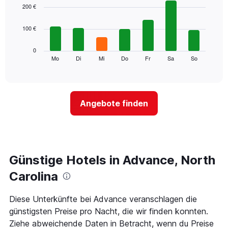
1
graphic.
chart
200 €
with
X-
7
Achse,
100 €
bars.
die
die
Das
0
Monate
folgende
Mo
Di
Mi
Do
Fr
Sa
So
End
anzeigt.
of
Diagramm
Das
interactive
zeigt
chart
Diagramm
den
hat
durchschnittlichen
1
Angebote finden
Preis
Y-
eines
Achse,
Zimmers
die
für
den
den
durchschnittlichen
jeweiligen
Günstige Hotels in Advance, North
Zimmerpreis
Wochentag.
anzeigt.
Das
Carolina
Diagramm
hat
Diese Unterkünfte bei Advance veranschlagen die
1
günstigsten Preise pro Nacht, die wir finden konnten.
X-
Achse,
Ziehe abweichende Daten in Betracht, wenn du Preise