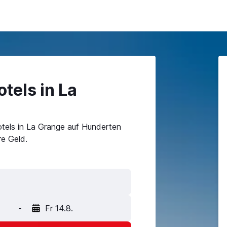
tels in La
tels in La Grange auf Hunderten
e Geld.
-
Fr 14.8.