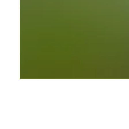
Start
Nordamerika
USA
Texas
Günstige Hotels
Hierbei handelt es sich um die gü