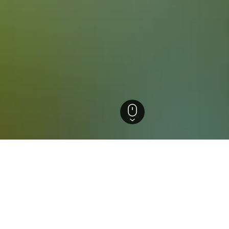
La Grange
 in La Grange, Texas
nstigsten Preise, die wir im Moment für Hotels in La Grange g