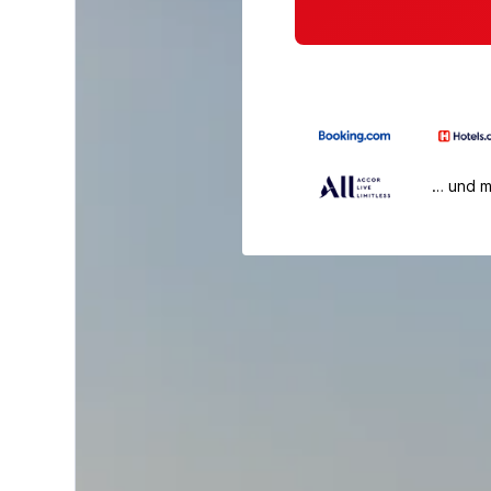
… und 