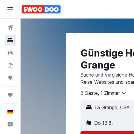
Flüge
Hotels
Günstige Ho
Mietwagen
Grange
Pauschalreisen
Suche und vergleiche Ho
Explore
Reise-Websites und spar
2 Gäste, 1 Zimmer
Trips
Deutsch
Do 13.8.
Feedback