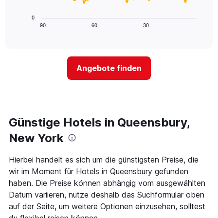
die
folgende
Wochentage
Diagramm
0
anzeigt.
zeigt,
90
60
30
End
Das
of
wie
Diagramm
interactive
sich
chart
hat
der
1
Preis
Y-
Angebote finden
für
Achse,
ein
die
Zimmer
den
ändert,
durchschnittlichen
je
Zimmerpreis
näher
Günstige Hotels in Queensbury,
anzeigt.
das
Aufenthaltsdatum
New York
rückt.
Das
Hierbei handelt es sich um die günstigsten Preise, die
Diagramm
wir im Moment für Hotels in Queensbury gefunden
hat
1
haben. Die Preise können abhängig vom ausgewählten
X-
Datum variieren, nutze deshalb das Suchformular oben
Achse,
auf der Seite, um weitere Optionen einzusehen, solltest
die