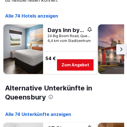
du flexibel reisen können.
die
Anzahl
der
Alle 74 Hotels anzeigen
Tage
vor
dem
Days Inn by Wyndham Queensbury/Lake George
Aufenthalt
24 Big Boom Road, Queensbury, NY, USA
anzeigt
6,4 km vom Stadtzentrum
Das
Diagramm
hat
54 €
1
Y-
Zum Angebot
Achse,
die
den
durchschnittlichen
Alternative Unterkünfte in
Zimmerpreis
Queensbury
anzeigt
Alle 74 Unterkünfte anzeigen