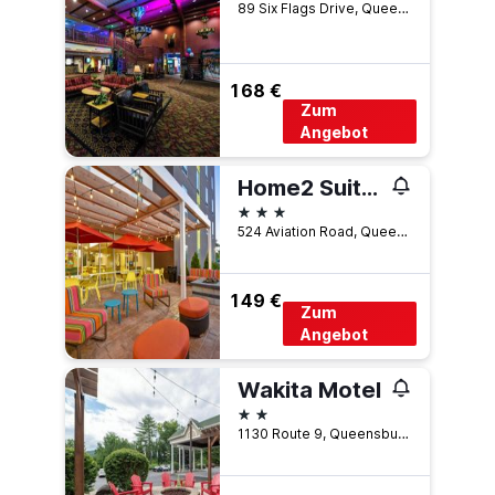
89 Six Flags Drive, Queensbury, NY, USA
168 €
Zum
Angebot
Home2 Suites by Hilton Queensbury Lake George
3 Sterne
524 Aviation Road, Queensbury, NY, USA
149 €
Zum
Angebot
Wakita Motel
2 Sterne
1130 Route 9, Queensbury, NY, USA