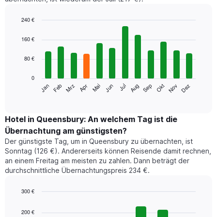
240 €
Bar
Chart
graphic.
chart
160 €
with
12
80 €
bars.
0
Das
Jan
Feb
Mrz
Apr
Mai
Jun
Jul
Aug
Sep
Okt
Nov
Dez
folgende
End
of
Diagramm
interactive
zeigt
chart
den
Hotel in Queensbury: An welchem Tag ist die
durchschnittlichen
Übernachtung am günstigsten?
Zimmerpreis
Der günstigste Tag, um in Queensbury zu übernachten, ist
im
Sonntag (126 €). Andererseits können Reisende damit rechnen,
jeweiligen
an einem Freitag am meisten zu zahlen. Dann beträgt der
Monat
durchschnittliche Übernachtungspreis 234 €.
an.
Das
Diagramm
300 €
hat
Bar
Chart
1
graphic.
chart
200 €