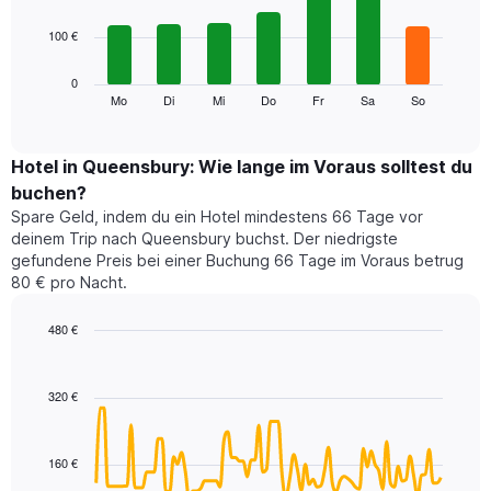
with
X-
7
Achse,
100 €
bars.
die
die
Das
0
Monate
folgende
Mo
Di
Mi
Do
Fr
Sa
So
End
anzeigt.
of
Diagramm
Das
interactive
zeigt
chart
Diagramm
den
Hotel in Queensbury: Wie lange im Voraus solltest du
hat
durchschnittlichen
1
buchen?
Preis
Y-
Spare Geld, indem du ein Hotel mindestens 66 Tage vor
eines
Achse,
deinem Trip nach Queensbury buchst. Der niedrigste
Zimmers
die
gefundene Preis bei einer Buchung 66 Tage im Voraus betrug
für
den
80 € pro Nacht.
den
durchschnittlichen
jeweiligen
Zimmerpreis
Wochentag.
480 €
anzeigt.
Das
Line
Chart
Diagramm
graphic.
chart
with
hat
320 €
90
1
data
X-
points.
Achse,
160 €
die
Das