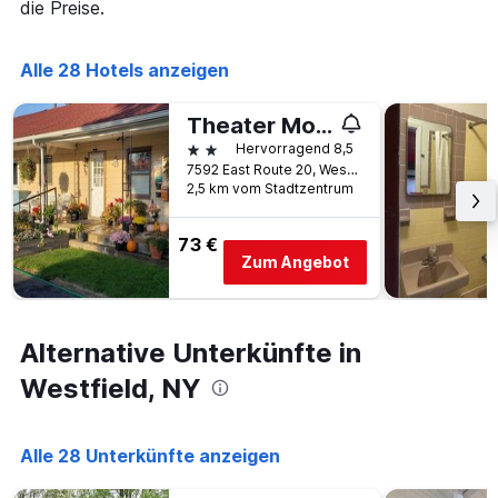
die Preise.
die
die
Wochentage
Alle 28 Hotels anzeigen
anzeigt.
Das
Diagramm
Theater Motel
hat
2 Sterne
Hervorragend 8,5
1
7592 East Route 20, Westfield, NY, USA
Y-
2,5 km vom Stadtzentrum
Achse,
die
den
73 €
durchschnittlichen
Zum Angebot
Zimmerpreis
anzeigt.
Alternative Unterkünfte in
Westfield, NY
Alle 28 Unterkünfte anzeigen