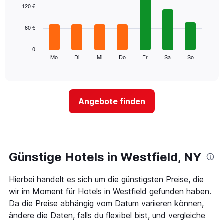
1
graphic.
chart
120 €
with
X-
7
Achse,
60 €
bars.
die
die
Das
0
Monate
folgende
Mo
Di
Mi
Do
Fr
Sa
So
End
anzeigt.
of
Diagramm
Das
interactive
zeigt
chart
Diagramm
den
hat
durchschnittlichen
1
Angebote finden
Preis
Y-
eines
Achse,
Zimmers
die
für
den
den
durchschnittlichen
jeweiligen
Günstige Hotels in Westfield, NY
Zimmerpreis
Wochentag.
anzeigt.
Das
Hierbei handelt es sich um die günstigsten Preise, die
Diagramm
hat
wir im Moment für Hotels in Westfield gefunden haben.
1
Da die Preise abhängig vom Datum variieren können,
X-
ändere die Daten, falls du flexibel bist, und vergleiche
Achse,