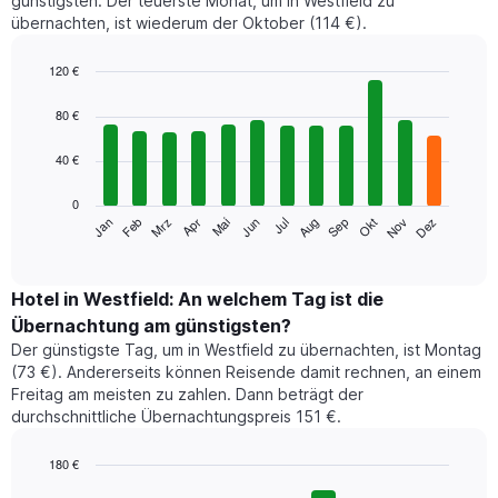
günstigsten. Der teuerste Monat, um in Westfield zu
übernachten, ist wiederum der Oktober (114 €).
120 €
Bar
Chart
graphic.
chart
80 €
with
12
40 €
bars.
0
Das
Jan
Feb
Mrz
Apr
Mai
Jun
Jul
Aug
Sep
Okt
Nov
Dez
folgende
End
of
Diagramm
interactive
zeigt
chart
den
Hotel in Westfield: An welchem Tag ist die
durchschnittlichen
Übernachtung am günstigsten?
Zimmerpreis
Der günstigste Tag, um in Westfield zu übernachten, ist Montag
im
(73 €). Andererseits können Reisende damit rechnen, an einem
jeweiligen
Freitag am meisten zu zahlen. Dann beträgt der
Monat
durchschnittliche Übernachtungspreis 151 €.
an.
Das
Diagramm
180 €
hat
Bar
Chart