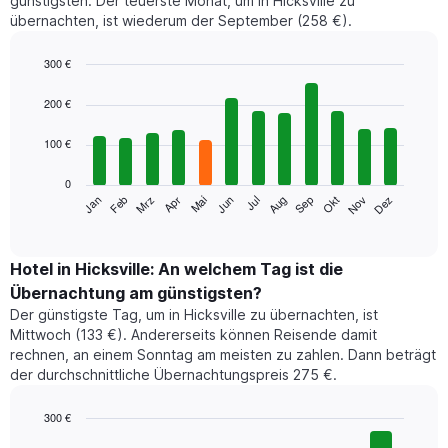
günstigsten. Der teuerste Monat, um in Hicksville zu
übernachten, ist wiederum der September (258 €).
300 €
Bar
Chart
graphic.
chart
200 €
with
12
100 €
bars.
0
Das
Jan
Feb
Mrz
Apr
Mai
Jun
Jul
Aug
Sep
Okt
Nov
Dez
folgende
End
of
Diagramm
interactive
zeigt
chart
den
Hotel in Hicksville: An welchem Tag ist die
durchschnittlichen
Übernachtung am günstigsten?
Zimmerpreis
Der günstigste Tag, um in Hicksville zu übernachten, ist
im
Mittwoch (133 €). Andererseits können Reisende damit
jeweiligen
rechnen, an einem Sonntag am meisten zu zahlen. Dann beträgt
Monat
der durchschnittliche Übernachtungspreis 275 €.
an.
Das
Diagramm
300 €
hat
Bar
Chart