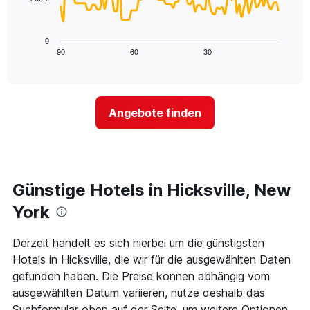
die
Das
die
folgende
Wochentage
Diagramm
0
anzeigt.
zeigt,
90
60
30
End
Das
of
wie
Diagramm
interactive
sich
chart
hat
der
1
Preis
Y-
Angebote finden
für
Achse,
ein
die
Zimmer
den
ändert,
durchschnittlichen
je
Zimmerpreis
näher
Günstige Hotels in Hicksville, New
anzeigt.
das
Aufenthaltsdatum
York
rückt.
Das
Derzeit handelt es sich hierbei um die günstigsten
Diagramm
Hotels in Hicksville, die wir für die ausgewählten Daten
hat
1
gefunden haben. Die Preise können abhängig vom
X-
ausgewählten Datum variieren, nutze deshalb das
Achse,
Suchformular oben auf der Seite, um weitere Optionen