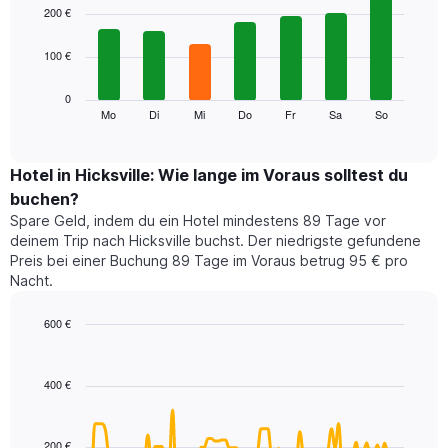
1
graphic.
chart
200 €
with
X-
7
Achse,
100 €
bars.
die
die
Das
0
Monate
folgende
Mo
Di
Mi
Do
Fr
Sa
So
End
anzeigt.
of
Diagramm
Das
interactive
zeigt
chart
Diagramm
den
Hotel in Hicksville: Wie lange im Voraus solltest du
hat
durchschnittlichen
1
buchen?
Preis
Y-
Spare Geld, indem du ein Hotel mindestens 89 Tage vor
eines
Achse,
deinem Trip nach Hicksville buchst. Der niedrigste gefundene
Zimmers
die
Preis bei einer Buchung 89 Tage im Voraus betrug 95 € pro
für
den
Nacht.
den
durchschnittlichen
jeweiligen
Zimmerpreis
Wochentag.
600 €
anzeigt.
Das
Line
Chart
Diagramm
graphic.
chart
with
hat
400 €
90
1
data
X-
points.
Achse,
200 €