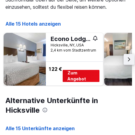
die
einzusehen, solltest du flexibel reisen können.
die
Anzahl
der
Alle 15 Hotels anzeigen
Tage
vor
dem
Econo Lodge Hicksville - Long Island
Aufenthalt
Hicksville, NY, USA
anzeigt
2,4 km vom Stadtzentrum
Das
Diagramm
hat
122 €
1
Zum
Y-
Angebot
Achse,
die
den
durchschnittlichen
Alternative Unterkünfte in
Zimmerpreis
Hicksville
anzeigt
Alle 15 Unterkünfte anzeigen