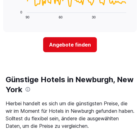
die
folgende
die
Diagramm
0
Wochentage
zeigt,
90
60
30
End
anzeigt.
of
wie
Das
interactive
sich
chart
Diagramm
der
hat
Preis
1
Angebote finden
für
Y-
ein
Achse,
Zimmer
die
ändert,
den
je
durchschnittlichen
näher
Günstige Hotels in Newburgh, New
Zimmerpreis
das
anzeigt.
Aufenthaltsdatum
York
rückt.
Das
Hierbei handelt es sich um die günstigsten Preise, die
Diagramm
wir im Moment für Hotels in Newburgh gefunden haben.
hat
1
Solltest du flexibel sein, ändere die ausgewählten
X-
Daten, um die Preise zu vergleichen.
Achse,
die