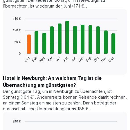
günstigsten. Der teuerste Monat, um in Newburgh zu
übernachten, ist wiederum der Juni (171 €).
180 €
Bar
Chart
graphic.
chart
120 €
with
12
60 €
bars.
0
Das
Jan
Feb
Mrz
Apr
Mai
Jun
Jul
Aug
Sep
Okt
Nov
Dez
folgende
End
of
Diagramm
interactive
zeigt
chart
den
Hotel in Newburgh: An welchem Tag ist die
durchschnittlichen
Übernachtung am günstigsten?
Zimmerpreis
Der günstigste Tag, um in Newburgh zu übernachten, ist
im
Sonntag (104 €). Andererseits können Reisende damit rechnen,
jeweiligen
an einem Samstag am meisten zu zahlen. Dann beträgt der
Monat
durchschnittliche Übernachtungspreis 185 €.
an.
Das
Diagramm
240 €
hat
Bar
Chart