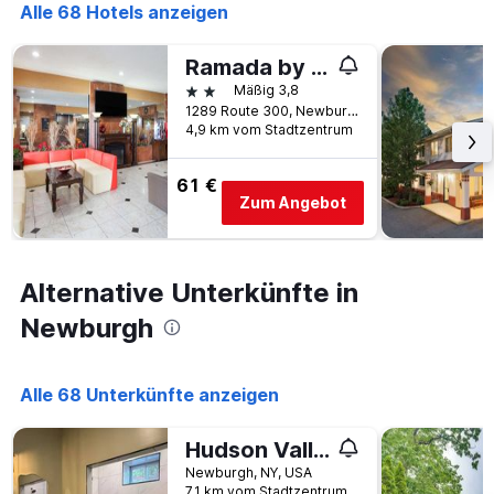
die
Alle 68 Hotels anzeigen
Anzahl
der
Ramada by Wyndham Newburgh/West Point
Tage
vor
2 Sterne
Mäßig 3,8
dem
1289 Route 300, Newburgh, NY, USA
Aufenthalt
4,9 km vom Stadtzentrum
anzeigt
Das
61 €
Diagramm
Zum Angebot
hat
1
Y-
Achse,
Alternative Unterkünfte in
die
den
Newburgh
durchschnittlichen
Zimmerpreis
anzeigt
Alle 68 Unterkünfte anzeigen
Hudson Valley Top Getaway with a River View
Newburgh, NY, USA
7,1 km vom Stadtzentrum