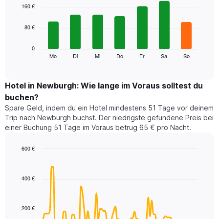
1
graphic.
chart
160 €
with
X-
7
Achse,
80 €
bars.
die
die
Das
0
Monate
folgende
Mo
Di
Mi
Do
Fr
Sa
So
End
anzeigt.
of
Diagramm
Das
interactive
zeigt
chart
Diagramm
den
Hotel in Newburgh: Wie lange im Voraus solltest du
hat
durchschnittlichen
1
buchen?
Preis
Y-
Spare Geld, indem du ein Hotel mindestens 51 Tage vor deinem
eines
Achse,
Trip nach Newburgh buchst. Der niedrigste gefundene Preis bei
Zimmers
die
einer Buchung 51 Tage im Voraus betrug 65 € pro Nacht.
für
den
den
durchschnittlichen
jeweiligen
600 €
Zimmerpreis
Wochentag.
Line
anzeigt.
Chart
Das
graphic.
chart
with
Diagramm
400 €
90
hat
data
1
points.
X-
200 €
Achse,
Das