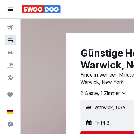
Flüge
Hotels
Günstige Ho
Mietwagen
Warwick, N
Pauschalreisen
Finde in wenigen Minuten
Explore
Warwick, New York
2 Gäste, 1 Zimmer
Trips
Deutsch
Fr 14.8.
Feedback