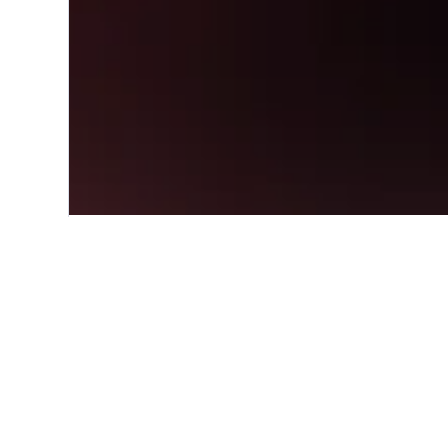
Start
Nordamerika
USA
New Yo
Einblicke zu Ho
Nutze unsere aktuellen, datengest
zu finden.
Hotel in Warwick – in welch
günstigsten?
Hotel in Warwick – im März (76 €) 