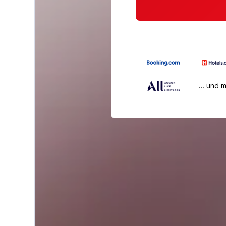
… und 