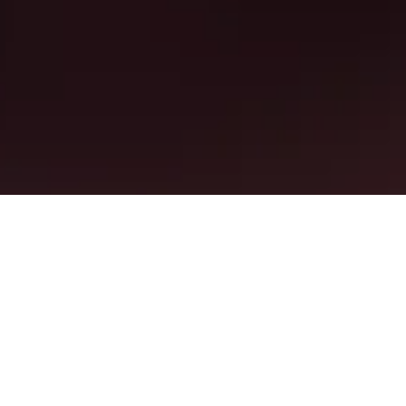
nd mehr für deine Unterkunft in in Warwick
elchem Tag ist die Übernachtung am
arwick zu übernachten, ist Mittwoch (85 €).