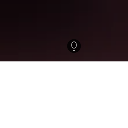
rk
Warwick
tels in Warwick
ützten Einblicke, um ideale Buchungszeiträume, Preistrends u
em Monat ist die Buchung am
Hotel in Warwick: An w
günstigsten?
ist die Buchung am günstigsten. Der
Der günstigste Tag, um in W