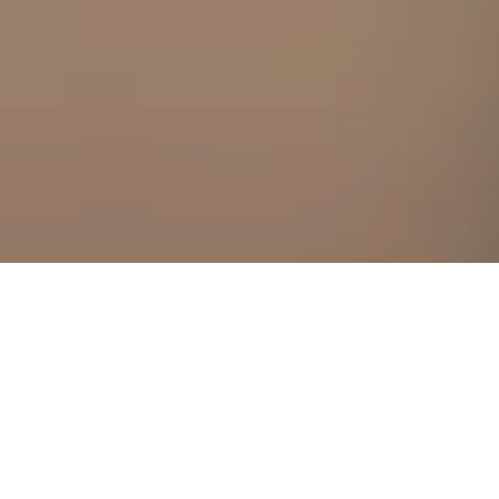
d mehr für deine Unterkunft in in California
: An welchem Tag ist die
igsten?