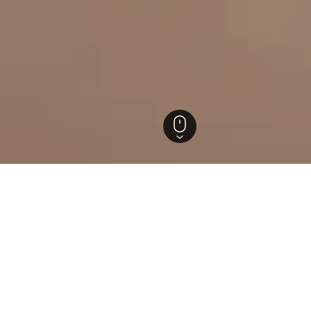
ien
California City
els in California City
tzten Einblicke, um ideale Buchungszeiträume, Preistrends un
 welchem Monat ist die Buchung
Hotel in California City
Übernachtung am günst