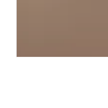
Start
Nordamerika
USA
Kaliforn
Einblicke zu Hot
Nutze unsere aktuellen, datengestü
City zu finden.
Hotel in California City – in
am günstigsten?