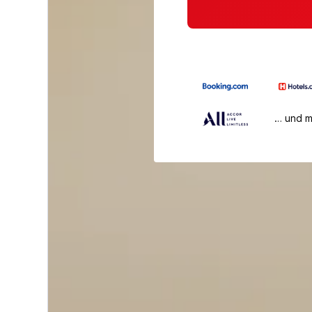
… und 