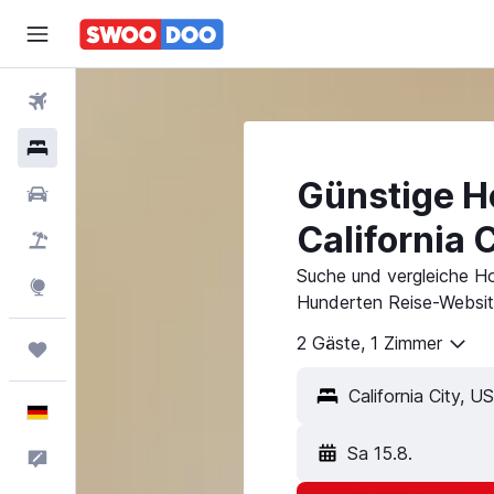
Flüge
Hotels
Günstige Ho
Mietwagen
California C
Pauschalreisen
Suche und vergleiche Hot
Explore
Hunderten Reise-Websit
2 Gäste, 1 Zimmer
Trips
Deutsch
Sa 15.8.
Feedback