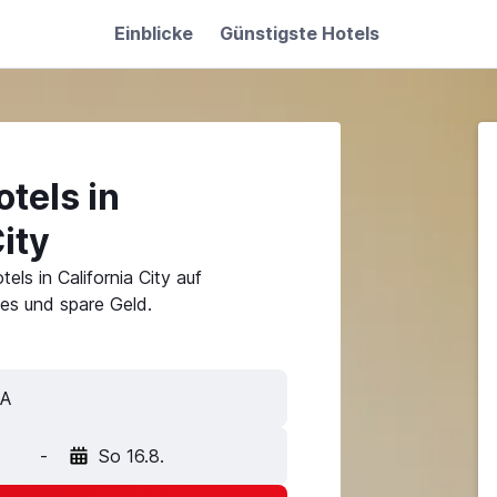
Einblicke
Günstigste Hotels
tels in
ity
els in California City auf
es und spare Geld.
-
So 16.8.