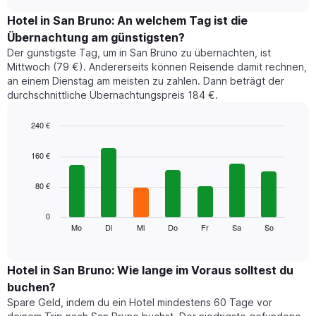
zeigt
chart
den
Hotel in San Bruno: An welchem Tag ist die
durchschnittlichen
Übernachtung am günstigsten?
Zimmerpreis
Der günstigste Tag, um in San Bruno zu übernachten, ist
im
Mittwoch (79 €). Andererseits können Reisende damit rechnen,
jeweiligen
an einem Dienstag am meisten zu zahlen. Dann beträgt der
Monat
durchschnittliche Übernachtungspreis 184 €.
an.
Das
Diagramm
240 €
hat
Bar
Chart
1
graphic.
chart
160 €
with
X-
7
Achse,
80 €
bars.
die
die
Das
0
Monate
folgende
Mo
Di
Mi
Do
Fr
Sa
So
End
anzeigt.
of
Diagramm
Das
interactive
zeigt
chart
Diagramm
den
Hotel in San Bruno: Wie lange im Voraus solltest du
hat
durchschnittlichen
1
buchen?
Preis
Y-
Spare Geld, indem du ein Hotel mindestens 60 Tage vor
eines
Achse,