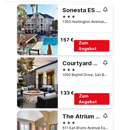
Sonesta ES Suites San Francisco Airport San Bruno
3 Sterne
1350 Huntington Avenue, San Bruno, CA, USA
157 €
Zum
Angebot
Courtyard by Marriott San Francisco Airport
3 Sterne
1050 Bayhill Drive, San Bruno, CA, USA
133 €
Zum
Angebot
The Atrium Hotel
3 Sterne
611 San Bruno Avenue East, San Bruno, CA, USA