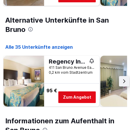
Y-
Achse,
die
Alternative Unterkünfte in San
den
durchschnittlichen
Bruno
Zimmerpreis
anzeigt
Alle 35 Unterkünfte anzeigen
Regency Inn SFO Airport
411 San Bruno Avenue East, San Bruno, CA, USA
0,2 km vom Stadtzentrum
95 €
Zum Angebot
Informationen zum Aufenthalt in