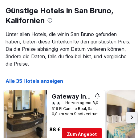
je
Zimmerpreis
näher
Günstige Hotels in San Bruno,
anzeigt.
das
Aufenthaltsdatum
Kalifornien
rückt.
Das
Unter allen Hotels, die wir in San Bruno gefunden
Diagramm
haben, bieten diese Unterkünfte den günstigsten Preis.
hat
1
Da die Preise abhängig vom Datum variieren können,
X-
ändere die Daten, falls du flexibel bist, und vergleiche
Achse,
die Preise.
die
die
Anzahl
Alle 35 Hotels anzeigen
der
Tage
vor
Gateway Inn And Suites San Francisco Sfo Airport
dem
2 Sterne
Hervorragend 8,0
Aufenthalt
516 El Camino Real, San Bruno, CA, USA
anzeigt
0,8 km vom Stadtzentrum
Das
Diagramm
88 €
hat
Zum Angebot
1