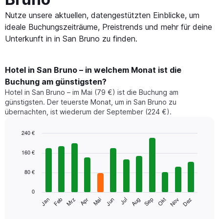
Nutze unsere aktuellen, datengestützten Einblicke, um
ideale Buchungszeiträume, Preistrends und mehr für deine
Unterkunft in in San Bruno zu finden.
Hotel in San Bruno – in welchem Monat ist die
Buchung am günstigsten?
Hotel in San Bruno – im Mai (79 €) ist die Buchung am
günstigsten. Der teuerste Monat, um in San Bruno zu
übernachten, ist wiederum der September (224 €).
240 €
Bar
Chart
graphic.
chart
160 €
with
12
80 €
bars.
0
Das
Jan
Feb
Mrz
Apr
Mai
Jun
Jul
Aug
Sep
Okt
Nov
Dez
folgende
End
of
Diagramm
interactive