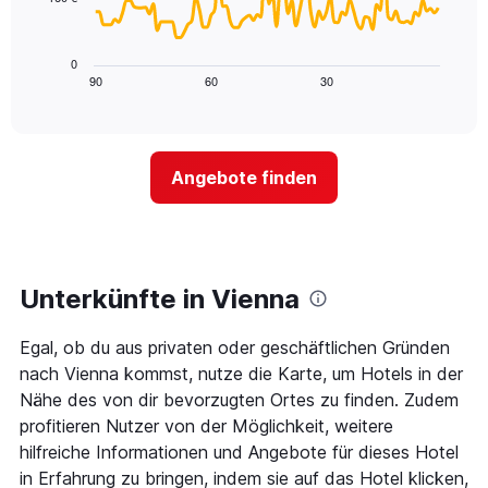
die
Das
die
folgende
Wochentage
Diagramm
0
anzeigt.
zeigt,
90
60
30
End
Das
of
wie
Diagramm
interactive
sich
chart
hat
der
1
Preis
Y-
Angebote finden
für
Achse,
ein
die
Zimmer
den
ändert,
durchschnittlichen
je
Zimmerpreis
näher
Unterkünfte in Vienna
anzeigt.
das
Aufenthaltsdatum
Egal, ob du aus privaten oder geschäftlichen Gründen
rückt.
Das
nach Vienna kommst, nutze die Karte, um Hotels in der
Diagramm
Nähe des von dir bevorzugten Ortes zu finden. Zudem
hat
profitieren Nutzer von der Möglichkeit, weitere
1
hilfreiche Informationen und Angebote für dieses Hotel
X-
Achse,
in Erfahrung zu bringen, indem sie auf das Hotel klicken,