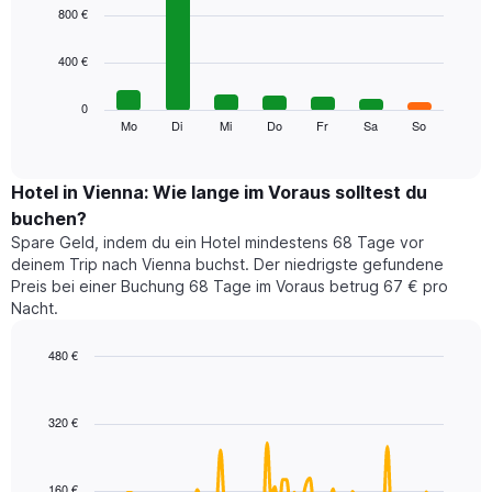
1
graphic.
chart
800 €
with
X-
7
Achse,
400 €
bars.
die
die
Das
0
Monate
folgende
Mo
Di
Mi
Do
Fr
Sa
So
End
anzeigt.
of
Diagramm
Das
interactive
zeigt
chart
Diagramm
den
Hotel in Vienna: Wie lange im Voraus solltest du
hat
durchschnittlichen
1
buchen?
Preis
Y-
Spare Geld, indem du ein Hotel mindestens 68 Tage vor
eines
Achse,
deinem Trip nach Vienna buchst. Der niedrigste gefundene
Zimmers
die
Preis bei einer Buchung 68 Tage im Voraus betrug 67 € pro
für
den
Nacht.
den
durchschnittlichen
jeweiligen
Zimmerpreis
Wochentag.
480 €
anzeigt.
Das
Line
Chart
Diagramm
graphic.
chart
with
hat
320 €
90
1
data
X-
points.
Achse,
160 €