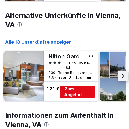
Alternative Unterkünfte in Vienna,
VA
Alle 18 Unterkünfte anzeigen
Hilton Garden Inn Tysons Corner
3 Sterne
Hervorragend
8,1
8301 Boone Boulevard, Vienna, VA, USA
3,3 km vom Stadtzentrum
121 €
Zum
Angebot
Informationen zum Aufenthalt in
Vienna, VA