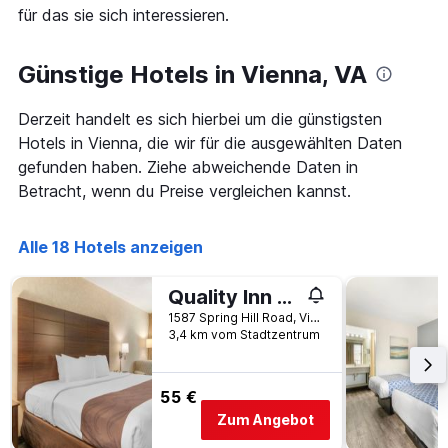
die
für das sie sich interessieren.
die
Anzahl
der
Günstige Hotels in Vienna, VA
Tage
vor
Derzeit handelt es sich hierbei um die günstigsten
dem
Aufenthalt
Hotels in Vienna, die wir für die ausgewählten Daten
anzeigt
gefunden haben. Ziehe abweichende Daten in
Das
Betracht, wenn du Preise vergleichen kannst.
Diagramm
hat
1
Alle 18 Hotels anzeigen
Y-
Achse,
die
Quality Inn Vienna - Tysons Corner
den
1587 Spring Hill Road, Vienna, VA, USA
durchschnittlichen
3,4 km vom Stadtzentrum
Zimmerpreis
anzeigt
55 €
Zum Angebot