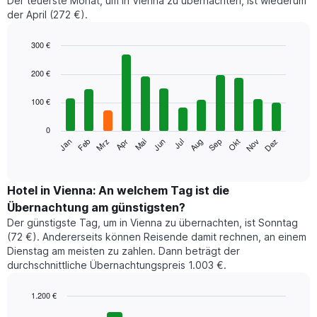
Der teuerste Monat, um in Vienna zu übernachten, ist wiederum
der April (272 €).
300 €
Bar
Chart
graphic.
chart
200 €
with
12
100 €
bars.
0
Das
Jan
Feb
Mrz
Apr
Mai
Jun
Jul
Aug
Sep
Okt
Nov
Dez
folgende
End
of
Diagramm
interactive
zeigt
chart
den
Hotel in Vienna: An welchem Tag ist die
durchschnittlichen
Übernachtung am günstigsten?
Zimmerpreis
Der günstigste Tag, um in Vienna zu übernachten, ist Sonntag
im
(72 €). Andererseits können Reisende damit rechnen, an einem
jeweiligen
Dienstag am meisten zu zahlen. Dann beträgt der
Monat
durchschnittliche Übernachtungspreis 1.003 €.
an.
Das
Diagramm
1.200 €
hat
Bar
Chart