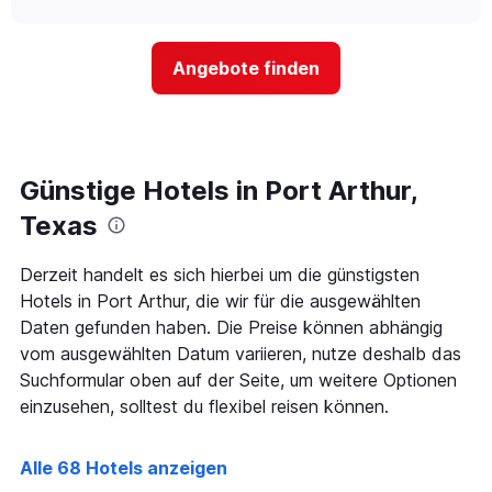
Hotelkategorien
sich
anzeigt.
chart
nach
der
Sternen
Preis
Angebote finden
anzeigt
für
Das
ein
Diagramm
Zimmer
hat
ändert,
1
je
Y-
näher
Günstige Hotels in Port Arthur,
Achse,
das
die
Aufenthaltsdatum
Texas
den
rückt.
durchschnittlichen
Das
Derzeit handelt es sich hierbei um die günstigsten
Zimmerpreis
Diagramm
an
Hotels in Port Arthur, die wir für die ausgewählten
hat
diesem
1
Daten gefunden haben. Die Preise können abhängig
Wochenende
X-
vom ausgewählten Datum variieren, nutze deshalb das
anzeigt,
Achse,
Suchformular oben auf der Seite, um weitere Optionen
der
die
in
einzusehen, solltest du flexibel reisen können.
die
den
Anzahl
letzten
der
3
Alle 68 Hotels anzeigen
Tage
Tagen
vor