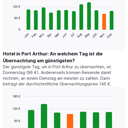
Bar
Chart
graphic.
chart
120 €
with
12
60 €
bars.
0
Das
Jan
Feb
Mrz
Apr
Mai
Jun
Jul
Aug
Sep
Okt
Nov
Dez
folgende
End
of
Diagramm
interactive
zeigt
chart
den
Hotel in Port Arthur: An welchem Tag ist die
durchschnittlichen
Übernachtung am günstigsten?
Zimmerpreis
Der günstigste Tag, um in Port Arthur zu übernachten, ist
im
Donnerstag (96 €). Andererseits können Reisende damit
jeweiligen
rechnen, an einem Dienstag am meisten zu zahlen. Dann
Monat
beträgt der durchschnittliche Übernachtungspreis 146 €.
an.
Das
Diagramm
180 €
hat
Bar
Chart
1
graphic.
chart
120 €
with
X-
7
Achse,
60 €
bars.
die