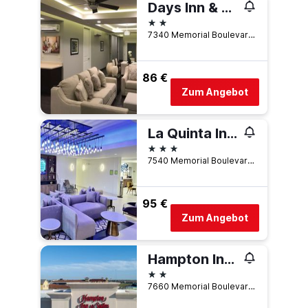
Days Inn & Suites by Wyndham Port Arthur
2 Sterne
7340 Memorial Boulevard, Port Arthur, TX, USA
86 €
Zum Angebot
La Quinta Inn & Suites by Wyndham Port Arthur
3 Sterne
7540 Memorial Boulevard, Port Arthur, TX, USA
95 €
Zum Angebot
Hampton Inn & Suites Port Arthur
2 Sterne
7660 Memorial Boulevard, Port Arthur, TX, USA