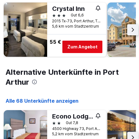
gefunden
dem
Crystal Inn
wurde.
Aufenthalt
3 Sterne
Gut 6,6
anzeigt
2015 Tx-73, Port Arthur, TX, USA
Das
5,6 km vom Stadtzentrum
Diagramm
hat
1
55 €
Y-
Zum Angebot
Achse,
die
den
durchschnittlichen
Alternative Unterkünfte in Port
Zimmerpreis
Arthur
anzeigt
Alle 68 Unterkünfte anzeigen
Econo Lodge & Suites Port Arthur
2 Sterne
Gut 7,8
4500 Highway 73, Port Arthur, TX, USA
5,2 km vom Stadtzentrum