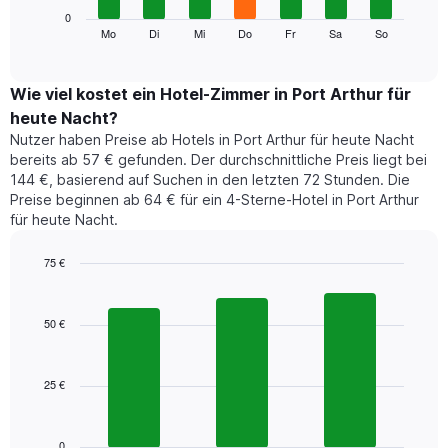
die
Das
0
Monate
folgende
Mo
Di
Mi
Do
Fr
Sa
So
End
anzeigt.
of
Diagramm
Das
interactive
zeigt
chart
Diagramm
den
Wie viel kostet ein Hotel-Zimmer in Port Arthur für
hat
durchschnittlichen
1
heute Nacht?
Preis
Y-
Nutzer haben Preise ab Hotels in Port Arthur für heute Nacht
eines
Achse,
bereits ab 57 € gefunden. Der durchschnittliche Preis liegt bei
Zimmers
die
144 €, basierend auf Suchen in den letzten 72 Stunden. Die
für
den
Preise beginnen ab 64 € für ein 4-Sterne-Hotel in Port Arthur
den
durchschnittlichen
für heute Nacht.
jeweiligen
Zimmerpreis
Wochentag.
anzeigt.
Das
75 €
Diagramm
Bar
Chart
hat
graphic.
chart
1
with
50 €
3
X-
bars.
Achse,
die
25 €
Das
die
folgende
Wochentage
Diagramm
anzeigt.
zeigt
0