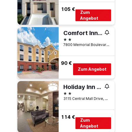
105 €
Zum
Angebot
Comfort Inn & Suites Port Arthur
2 Sterne
7800 Memorial Boulevard, Port Arthur, TX, USA
90 €
Zum Angebot
Holiday Inn Express & Suites Port Arthur Central-Mall Area By IHG
2 Sterne
3115 Central Mall Drive, Port Arthur, TX, USA
114 €
Zum
Angebot