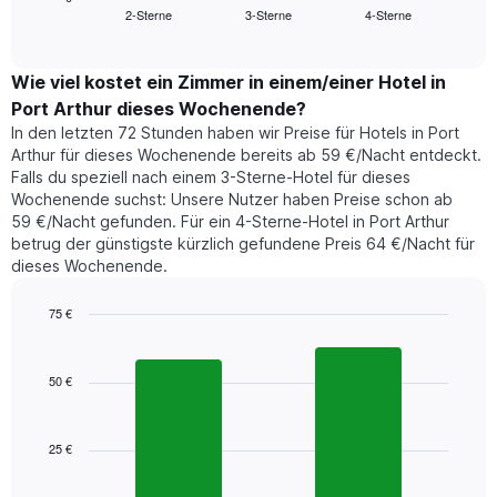
Das
2-Sterne
3-Sterne
4-Sterne
den
End
Diagramm
of
durchschnittlichen
hat
interactive
Zimmerpreis,
chart
1
der
Wie viel kostet ein Zimmer in einem/einer Hotel in
Y-
für
Achse,
Port Arthur dieses Wochenende?
heute
die
In den letzten 72 Stunden haben wir Preise für Hotels in Port
Nacht
den
Arthur für dieses Wochenende bereits ab 59 €/Nacht entdeckt.
in
durchschnittlichen
Falls du speziell nach einem 3-Sterne-Hotel für dieses
den
Zimmerpreis
Wochenende suchst: Unsere Nutzer haben Preise schon ab
letzten
anzeigt.
59 €/Nacht gefunden. Für ein 4-Sterne-Hotel in Port Arthur
3
betrug der günstigste kürzlich gefundene Preis 64 €/Nacht für
Tagen
dieses Wochenende.
gefunden
wurde,
aggregiert
75 €
nach
Bar
Chart
Sternebewertung.
graphic.
chart
with
Das
50 €
2
Diagramm
bars.
hat
1
25 €
Das
X-
folgende
Achse,
Diagramm