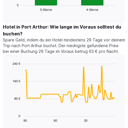
die
zeigt
0
die
3-Sterne
4-Sterne
den
End
Hotelkategorien
of
durchschnittlichen
nach
interactive
Zimmerpreis
chart
Sternen
für
Hotel in Port Arthur: Wie lange im Voraus solltest du
anzeigt
dieses
buchen?
Das
Wochenende
Diagramm
Spare Geld, indem du ein Hotel mindestens 29 Tage vor deinem
in
hat
Trip nach Port Arthur buchst. Der niedrigste gefundene Preis
den
1
bei einer Buchung 29 Tage im Voraus betrug 63 € pro Nacht.
letzten
Y-
3
Achse,
240 €
Tagen,
die
aggregiert
Line
Chart
den
graphic.
chart
nach
durchschnittlichen
with
Sternebewertung.
160 €
Zimmerpreis
90
Das
für
data
Diagramm
points.
heute
hat
80 €
Nacht
1
Das
in
X-
folgende
den
Achse,
Diagramm
letzten
0
die
zeigt,
3
90
60
30
End
die
of
wie
Tagen
interactive