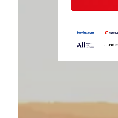
… und 