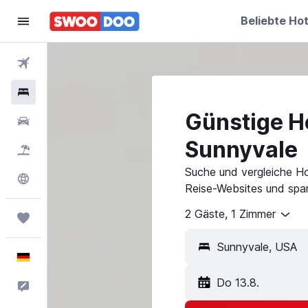
Beliebte Hot
Flüge
Hotels
Günstige Ho
Mietwagen
Sunnyvale
Pauschalreisen
Suche und vergleiche Ho
Explore
Reise-Websites und spar
2 Gäste, 1 Zimmer
Trips
Deutsch
Do 13.8.
Feedback