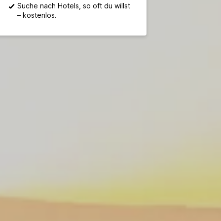
Suche nach Hotels, so oft du willst
– kostenlos.