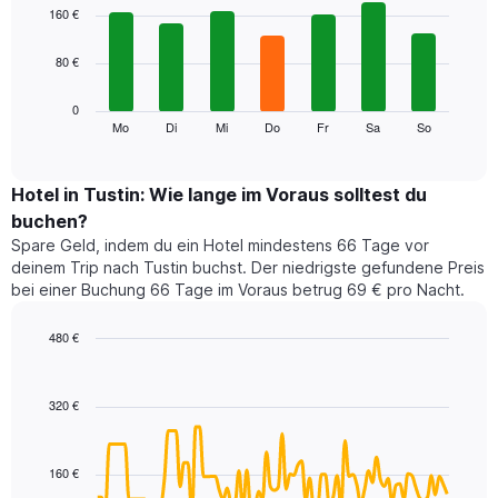
1
graphic.
chart
160 €
with
X-
7
Achse,
80 €
bars.
die
die
Das
0
Monate
folgende
Mo
Di
Mi
Do
Fr
Sa
So
End
anzeigt.
of
Diagramm
Das
interactive
zeigt
chart
Diagramm
den
Hotel in Tustin: Wie lange im Voraus solltest du
hat
durchschnittlichen
1
buchen?
Preis
Y-
Spare Geld, indem du ein Hotel mindestens 66 Tage vor
eines
Achse,
deinem Trip nach Tustin buchst. Der niedrigste gefundene Preis
Zimmers
die
bei einer Buchung 66 Tage im Voraus betrug 69 € pro Nacht.
für
den
den
durchschnittlichen
jeweiligen
480 €
Zimmerpreis
Wochentag.
Line
anzeigt.
Chart
Das
graphic.
chart
with
Diagramm
320 €
90
hat
data
1
points.
X-
160 €
Achse,
Das