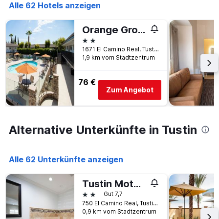
die
Alle 62 Hotels anzeigen
Anzahl
der
Orange Grove Inn
Tage
vor
2 Sterne
dem
1671 El Camino Real, Tustin, CA, USA
Aufenthalt
1,9 km vom Stadtzentrum
anzeigt
Das
76 €
Diagramm
Zum Angebot
hat
1
Y-
Achse,
Alternative Unterkünfte in Tustin
die
den
durchschnittlichen
Alle 62 Unterkünfte anzeigen
Zimmerpreis
anzeigt
Tustin Motor Lodge
2 Sterne
Gut 7,7
750 El Camino Real, Tustin, CA, USA
0,9 km vom Stadtzentrum