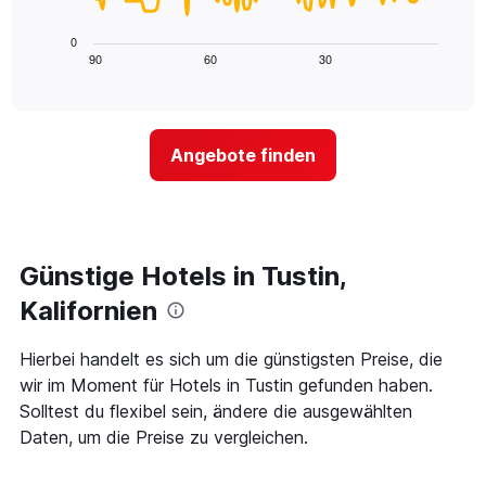
die
folgende
die
Diagramm
0
Wochentage
zeigt,
90
60
30
End
anzeigt.
of
wie
Das
interactive
sich
chart
Diagramm
der
hat
Preis
1
Angebote finden
für
Y-
ein
Achse,
Zimmer
die
ändert,
den
je
durchschnittlichen
näher
Günstige Hotels in Tustin,
Zimmerpreis
das
anzeigt.
Aufenthaltsdatum
Kalifornien
rückt.
Das
Hierbei handelt es sich um die günstigsten Preise, die
Diagramm
wir im Moment für Hotels in Tustin gefunden haben.
hat
1
Solltest du flexibel sein, ändere die ausgewählten
X-
Daten, um die Preise zu vergleichen.
Achse,
die