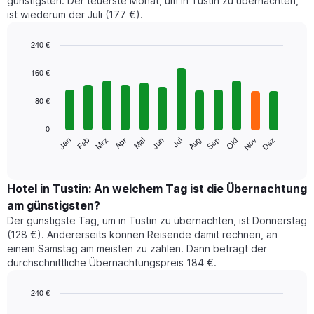
günstigsten. Der teuerste Monat, um in Tustin zu übernachten,
ist wiederum der Juli (177 €).
240 €
Bar
Chart
graphic.
chart
160 €
with
12
80 €
bars.
0
Das
Jan
Feb
Mrz
Apr
Mai
Jun
Jul
Aug
Sep
Okt
Nov
Dez
folgende
End
of
Diagramm
interactive
zeigt
chart
den
Hotel in Tustin: An welchem Tag ist die Übernachtung
durchschnittlichen
am günstigsten?
Zimmerpreis
Der günstigste Tag, um in Tustin zu übernachten, ist Donnerstag
im
(128 €). Andererseits können Reisende damit rechnen, an
jeweiligen
einem Samstag am meisten zu zahlen. Dann beträgt der
Monat
durchschnittliche Übernachtungspreis 184 €.
an.
Das
Diagramm
240 €
hat
Bar
Chart