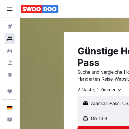
Flüge
Hotels
Günstige H
Mietwagen
Pass
Pauschalreisen
Suche und vergleiche Ho
Explore
Hunderten Reise-Websit
2 Gäste, 1 Zimmer
Trips
Deutsch
Do 13.8.
Feedback