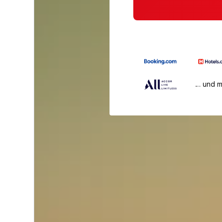
… und 