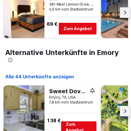
381 West Lennon Drive, Emory, TX, USA
0,5 km vom Stadtzentrum
69 €
Zum Angebot
Alternative Unterkünfte in Emory
Alle 44 Unterkünfte anzeigen
Sweet Dove Cottage has Walking Trails with Fishing Pond fun place to stay and play
Emory, TX, USA
7,8 km vom Stadtzentrum
138 €
Zum
Angebot