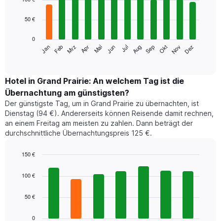
with
12
50 €
bars.
0
Das
Jan
Feb
Mrz
Apr
Mai
Jun
Jul
Aug
Sep
Okt
Nov
Dez
folgende
End
of
Diagramm
interactive
zeigt
chart
den
Hotel in Grand Prairie: An welchem Tag ist die
durchschnittlichen
Übernachtung am günstigsten?
Zimmerpreis
Der günstigste Tag, um in Grand Prairie zu übernachten, ist
im
Dienstag (94 €). Andererseits können Reisende damit rechnen,
jeweiligen
an einem Freitag am meisten zu zahlen. Dann beträgt der
Monat
durchschnittliche Übernachtungspreis 125 €.
an.
Das
Diagramm
150 €
hat
Bar
Chart
1
graphic.
chart
100 €
with
X-
7
Achse,
50 €
bars.
die
die
Das
0
Monate