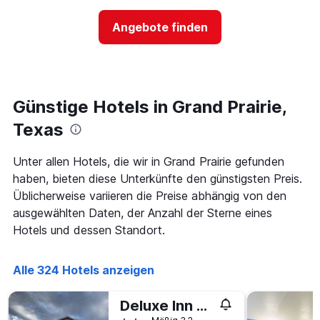
der
hat
Preis
1
Angebote finden
für
Y-
ein
Achse,
Zimmer
die
ändert,
den
je
durchschnittlichen
näher
Günstige Hotels in Grand Prairie,
Zimmerpreis
das
anzeigt.
Aufenthaltsdatum
Texas
rückt.
Das
Unter allen Hotels, die wir in Grand Prairie gefunden
Diagramm
haben, bieten diese Unterkünfte den günstigsten Preis.
hat
1
Üblicherweise variieren die Preise abhängig von den
X-
ausgewählten Daten, der Anzahl der Sterne eines
Achse,
Hotels und dessen Standort.
die
die
Anzahl
Alle 324 Hotels anzeigen
der
Tage
vor
Deluxe Inn Motel By OYO Grand Prairie Interstate 30
dem