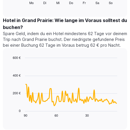
folgende
Mo
Di
Mi
Do
Fr
Sa
So
End
anzeigt.
of
Diagramm
Das
interactive
zeigt
chart
Diagramm
den
Hotel in Grand Prairie: Wie lange im Voraus solltest du
hat
durchschnittlichen
1
buchen?
Preis
Y-
Spare Geld, indem du ein Hotel mindestens 62 Tage vor deinem
eines
Achse,
Trip nach Grand Prairie buchst. Der niedrigste gefundene Preis
Zimmers
die
bei einer Buchung 62 Tage im Voraus betrug 62 € pro Nacht.
für
den
den
durchschnittlichen
jeweiligen
600 €
Zimmerpreis
Wochentag.
Line
anzeigt.
Chart
Das
graphic.
chart
with
Diagramm
400 €
90
hat
data
1
points.
X-
200 €
Achse,
Das
die
folgende
die
Diagramm
0
Wochentage
zeigt,
90
60
30
End
anzeigt.
of
wie
Das
interactive
sich
chart
Diagramm