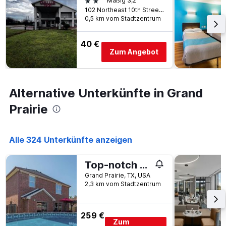
2 Sterne
Mäßig 3,2
Aufenthalt
102 Northeast 10th Street, Grand Prairie, TX, USA
anzeigt
0,5 km vom Stadtzentrum
Das
Diagramm
40 €
hat
Zum Angebot
1
Y-
Achse,
die
Alternative Unterkünfte in Grand
den
durchschnittlichen
Prairie
Zimmerpreis
anzeigt
Alle 324 Unterkünfte anzeigen
Top-notch 5BR/2.5B Villa - Pool Sauna Hot Tub -12 Guests
Grand Prairie, TX, USA
2,3 km vom Stadtzentrum
259 €
Zum