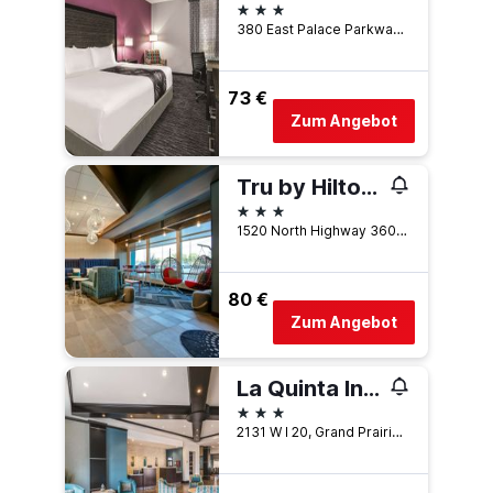
3 Sterne
380 East Palace Parkway, Grand Prairie, TX, USA
73 €
Zum Angebot
Tru by Hilton Grand Prairie Dallas
3 Sterne
1520 North Highway 360, Grand Prairie, TX, USA
80 €
Zum Angebot
La Quinta Inn & Suites by Wyndham Dallas Grand Prairie South
3 Sterne
2131 W I 20, Grand Prairie, TX, USA