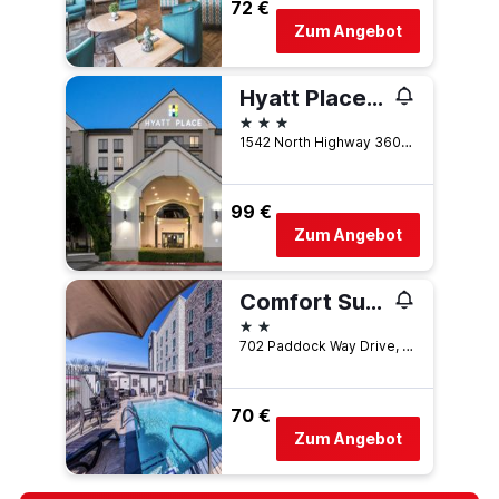
72 €
Zum Angebot
Hyatt Place Dallas/North Arlington/Grand Prairie
3 Sterne
1542 North Highway 360, Grand Prairie, TX, USA
99 €
Zum Angebot
Comfort Suites Grand Prairie - Arlington North
2 Sterne
702 Paddock Way Drive, Grand Prairie, TX, USA
70 €
Zum Angebot