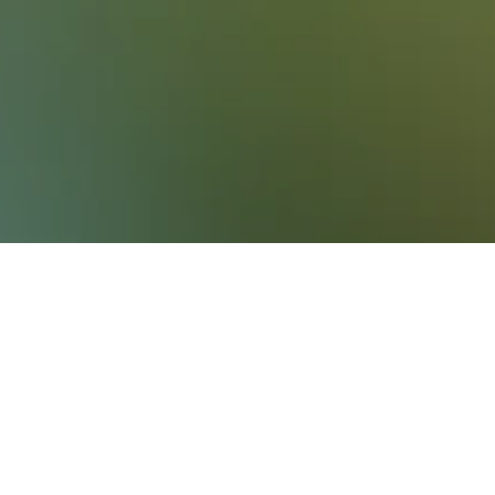
d mehr für deine Unterkunft in in Big Pine
elchem Tag ist die Übernachtung am
g Pine zu übernachten, ist Montag (77 €).