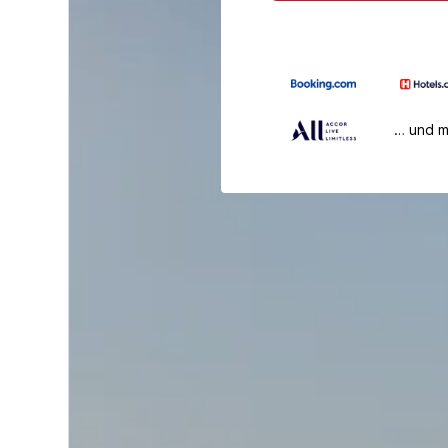
… und 