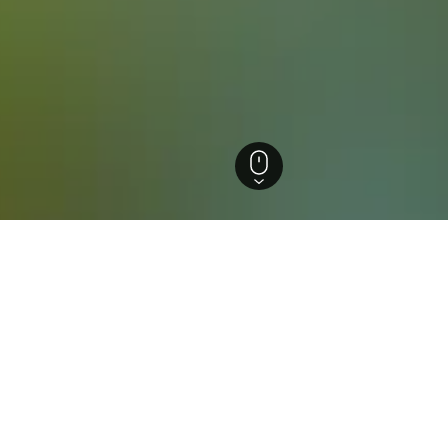
ien
Big Pine
els in Big Pine
ützten Einblicke, um ideale Buchungszeiträume, Preistrends un
em Monat ist die Buchung am
Hotel in Big Pine: An w
günstigsten?
 €) ist die Buchung am günstigsten. Der
Der günstigste Tag, um in Bi