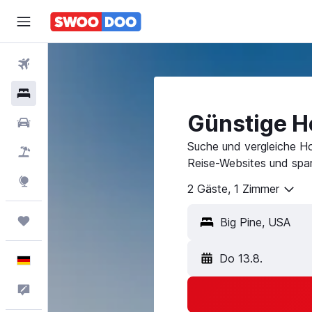
Flüge
Hotels
Günstige Ho
Mietwagen
Suche und vergleiche Ho
Pauschalreisen
Reise-Websites und spar
Explore
2 Gäste, 1 Zimmer
Trips
Do 13.8.
Deutsch
Feedback