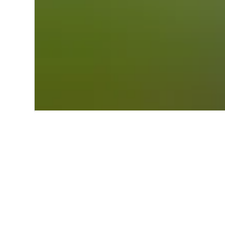
Start
Nordamerika
USA
Kaliforn
Einblicke zu Hot
Nutze unsere aktuellen, datengest
zu finden.
Hotel in Big Pine – in welch
günstigsten?
Hotel in Big Pine – im Oktober (96