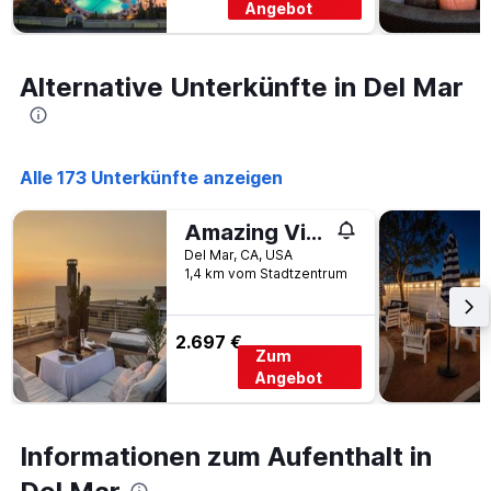
hat
Angebot
1
Y-
Achse,
Alternative Unterkünfte in Del Mar
die
den
durchschnittlichen
Zimmerpreis
anzeigt
Alle 173 Unterkünfte anzeigen
Amazing Views! Walk to the Beach! Pool and Spa!
Del Mar, CA, USA
1,4 km vom Stadtzentrum
2.697 €
Zum
Angebot
Informationen zum Aufenthalt in