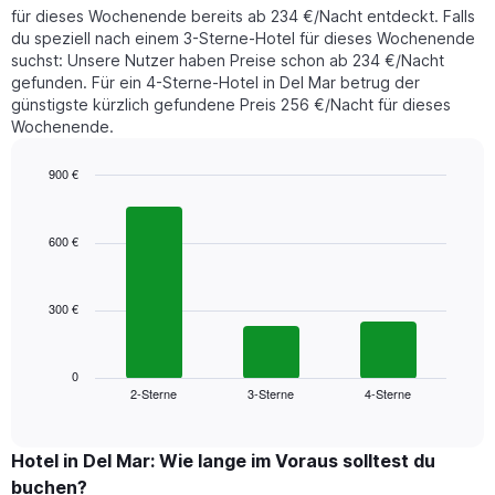
Nacht
den
für dieses Wochenende bereits ab 234 €/Nacht entdeckt. Falls
in
durchschnittlichen
du speziell nach einem 3-Sterne-Hotel für dieses Wochenende
den
Zimmerpreis
suchst: Unsere Nutzer haben Preise schon ab 234 €/Nacht
letzten
anzeigt.
gefunden. Für ein 4-Sterne-Hotel in Del Mar betrug der
3
günstigste kürzlich gefundene Preis 256 €/Nacht für dieses
Tagen
Wochenende.
gefunden
wurde,
aggregiert
900 €
nach
Bar
Chart
Sternebewertung.
graphic.
chart
with
Das
600 €
3
Diagramm
bars.
hat
1
300 €
Das
X-
folgende
Achse,
Diagramm
die
zeigt
0
die
2-Sterne
3-Sterne
4-Sterne
den
End
Hotelkategorien
of
durchschnittlichen
nach
interactive
Zimmerpreis
chart
Sternen
für
Hotel in Del Mar: Wie lange im Voraus solltest du
anzeigt
dieses
buchen?
Das