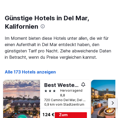
Zimmer
1
ändert,
Y-
je
Achse,
näher
Günstige Hotels in Del Mar,
die
das
den
Aufenthaltsdatum
Kalifornien
durchschnittlichen
rückt.
Zimmerpreis
Das
Im Moment bieten diese Hotels unter allen, die wir für
an
Diagramm
diesem
einen Aufenthalt in Del Mar entdeckt haben, den
hat
Wochenende
1
günstigsten Tarif pro Nacht. Ziehe abweichende Daten
anzeigt,
X-
in Betracht, wenn du Preise vergleichen kannst.
der
Achse,
in
die
den
die
Alle 173 Hotels anzeigen
letzten
Anzahl
3
der
Tagen
Best Western Premier Hotel Del Mar
Tage
gefunden
vor
3 Sterne
Hervorragend
wurde.
dem
8,8
Aufenthalt
720 Camino Del Mar, Del Mar, CA, USA
0,9 km vom Stadtzentrum
anzeigt
Das
124 €
Zum
Diagramm