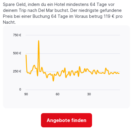
Wochenende
Diagramm
Spare Geld, indem du ein Hotel mindestens 64 Tage vor
in
hat
deinem Trip nach Del Mar buchst. Der niedrigste gefundene
den
1
Preis bei einer Buchung 64 Tage im Voraus betrug 119 € pro
letzten
Y-
Nacht.
3
Achse,
Tagen,
die
750 €
aggregiert
den
nach
Line
Chart
durchschnittlichen
graphic.
chart
Sternebewertung.
Zimmerpreis
with
Das
500 €
für
90
Diagramm
heute
data
hat
points.
Nacht
1
in
250 €
X-
Das
den
Achse,
folgende
letzten
die
Diagramm
3
0
die
zeigt,
Tagen
90
60
30
End
Hotelkategorien
of
wie
anzeigt.
interactive
nach
sich
chart
Sternen
der
anzeigt
Preis
Das
Angebote finden
für
Diagramm
ein
hat