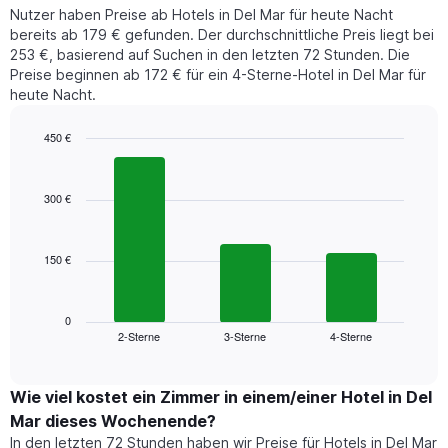
Preis
Y-
Nutzer haben Preise ab Hotels in Del Mar für heute Nacht
eines
Achse,
bereits ab 179 € gefunden. Der durchschnittliche Preis liegt bei
Zimmers
die
253 €, basierend auf Suchen in den letzten 72 Stunden. Die
für
den
Preise beginnen ab 172 € für ein 4-Sterne-Hotel in Del Mar für
den
durchschnittlichen
heute Nacht.
jeweiligen
Zimmerpreis
Wochentag.
anzeigt.
Das
450 €
Diagramm
Bar
Chart
hat
graphic.
chart
1
with
300 €
3
X-
bars.
Achse,
die
150 €
Das
die
folgende
Wochentage
Diagramm
anzeigt.
zeigt
0
Das
2-Sterne
3-Sterne
4-Sterne
den
End
Diagramm
of
durchschnittlichen
hat
interactive
Zimmerpreis,
chart
1
der
Wie viel kostet ein Zimmer in einem/einer Hotel in Del
Y-
für
Achse,
Mar dieses Wochenende?
heute
die
In den letzten 72 Stunden haben wir Preise für Hotels in Del Mar