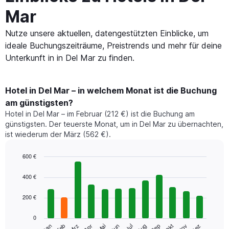
Mar
Nutze unsere aktuellen, datengestützten Einblicke, um
ideale Buchungszeiträume, Preistrends und mehr für deine
Unterkunft in in Del Mar zu finden.
Hotel in Del Mar – in welchem Monat ist die Buchung
am günstigsten?
Hotel in Del Mar – im Februar (212 €) ist die Buchung am
günstigsten. Der teuerste Monat, um in Del Mar zu übernachten,
ist wiederum der März (562 €).
600 €
Bar
Chart
graphic.
chart
400 €
with
12
200 €
bars.
0
Das
Jan
Feb
Mrz
Apr
Mai
Jun
Jul
Aug
Sep
Okt
Nov
Dez