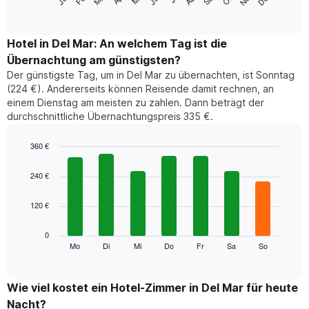
folgende
End
of
Diagramm
interactive
zeigt
chart
den
Hotel in Del Mar: An welchem Tag ist die
durchschnittlichen
Übernachtung am günstigsten?
Zimmerpreis
Der günstigste Tag, um in Del Mar zu übernachten, ist Sonntag
im
(224 €). Andererseits können Reisende damit rechnen, an
jeweiligen
einem Dienstag am meisten zu zahlen. Dann beträgt der
Monat
durchschnittliche Übernachtungspreis 335 €.
an.
Das
Diagramm
360 €
hat
Bar
Chart
1
graphic.
chart
240 €
with
X-
7
Achse,
120 €
bars.
die
die
Das
0
Monate
folgende
Mo
Di
Mi
Do
Fr
Sa
So
End
anzeigt.
of
Diagramm
Das
interactive
zeigt
chart
Diagramm
den
Wie viel kostet ein Hotel-Zimmer in Del Mar für heute
hat
durchschnittlichen
1
Nacht?