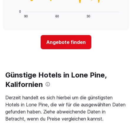
die
folgende
die
Diagramm
0
Wochentage
zeigt,
90
60
30
End
anzeigt.
of
wie
Das
interactive
sich
chart
Diagramm
der
hat
Preis
1
Angebote finden
für
Y-
ein
Achse,
Zimmer
die
ändert,
den
je
durchschnittlichen
näher
Günstige Hotels in Lone Pine,
Zimmerpreis
das
anzeigt.
Aufenthaltsdatum
Kalifornien
rückt.
Das
Derzeit handelt es sich hierbei um die günstigsten
Diagramm
Hotels in Lone Pine, die wir für die ausgewählten Daten
hat
1
gefunden haben. Ziehe abweichende Daten in
X-
Betracht, wenn du Preise vergleichen kannst.
Achse,
die