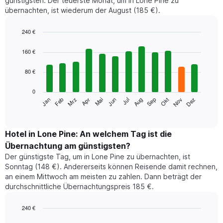
günstigsten. Der teuerste Monat, um in Lone Pine zu
übernachten, ist wiederum der August (185 €).
240 €
Bar
Chart
graphic.
chart
160 €
with
12
80 €
bars.
0
Das
Jan
Feb
Mrz
Apr
Mai
Jun
Jul
Aug
Sep
Okt
Nov
Dez
folgende
End
of
Diagramm
interactive
zeigt
chart
den
Hotel in Lone Pine: An welchem Tag ist die
durchschnittlichen
Übernachtung am günstigsten?
Zimmerpreis
Der günstigste Tag, um in Lone Pine zu übernachten, ist
im
Sonntag (148 €). Andererseits können Reisende damit rechnen,
jeweiligen
an einem Mittwoch am meisten zu zahlen. Dann beträgt der
Monat
durchschnittliche Übernachtungspreis 185 €.
an.
Das
Diagramm
240 €
hat
Bar
Chart