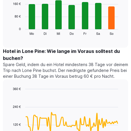
1
graphic.
chart
160 €
with
X-
7
Achse,
80 €
bars.
die
die
Das
0
Monate
folgende
Mo
Di
Mi
Do
Fr
Sa
So
End
anzeigt.
of
Diagramm
Das
interactive
zeigt
chart
Diagramm
den
Hotel in Lone Pine: Wie lange im Voraus solltest du
hat
durchschnittlichen
1
buchen?
Preis
Y-
Spare Geld, indem du ein Hotel mindestens 38 Tage vor deinem
eines
Achse,
Trip nach Lone Pine buchst. Der niedrigste gefundene Preis bei
Zimmers
die
einer Buchung 38 Tage im Voraus betrug 60 € pro Nacht.
für
den
den
durchschnittlichen
jeweiligen
360 €
Zimmerpreis
Wochentag.
Line
anzeigt.
Chart
Das
graphic.
chart
with
Diagramm
240 €
90
hat
data
1
points.
X-
120 €
Achse,
Das