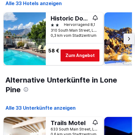
die
Alle 33 Hotels anzeigen
Anzahl
der
Historic Dow Hotel
Tage
vor
2 Sterne
Hervorragend 8,1
dem
310 South Main Street, Lone Pine, CA, USA
Aufenthalt
0,3 km vom Stadtzentrum
anzeigt
Das
58 €
Diagramm
Zum Angebot
hat
1
Y-
Achse,
Alternative Unterkünfte in Lone
die
den
Pine
durchschnittlichen
Zimmerpreis
anzeigt
Alle 33 Unterkünfte anzeigen
Trails Motel
633 South Main Street, Lone Pine, CA, USA
0,6 km vom Stadtzentrum