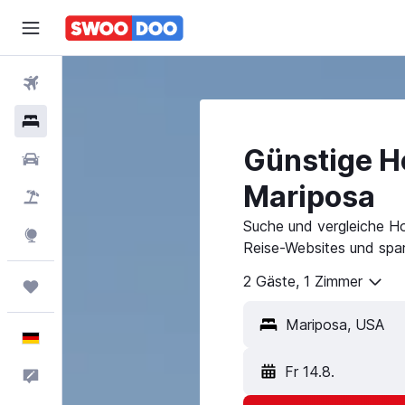
Flüge
Hotels
Günstige Ho
Mietwagen
Mariposa
Pauschalreisen
Suche und vergleiche Ho
Explore
Reise-Websites und spar
2 Gäste, 1 Zimmer
Trips
Deutsch
Fr 14.8.
Feedback