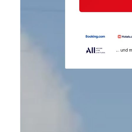
… und 