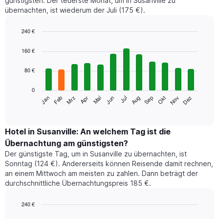
günstigsten. Der teuerste Monat, um in Susanville zu
übernachten, ist wiederum der Juli (175 €).
240 €
Bar
Chart
graphic.
chart
160 €
with
12
80 €
bars.
0
Das
Jan
Feb
Mrz
Apr
Mai
Jun
Jul
Aug
Sep
Okt
Nov
Dez
folgende
End
of
Diagramm
interactive
zeigt
chart
den
Hotel in Susanville: An welchem Tag ist die
durchschnittlichen
Übernachtung am günstigsten?
Zimmerpreis
Der günstigste Tag, um in Susanville zu übernachten, ist
im
Sonntag (124 €). Andererseits können Reisende damit rechnen,
jeweiligen
an einem Mittwoch am meisten zu zahlen. Dann beträgt der
Monat
durchschnittliche Übernachtungspreis 185 €.
an.
Das
Diagramm
240 €
hat
Bar
Chart