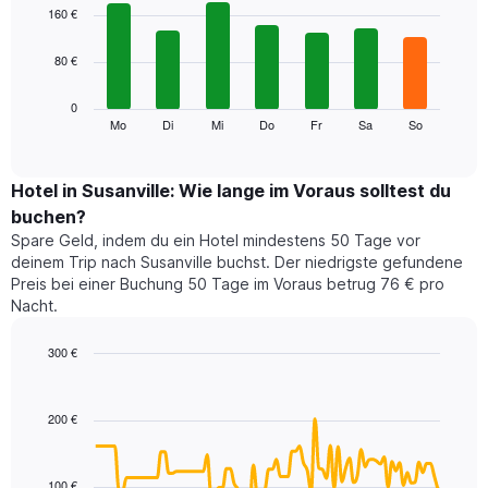
1
graphic.
chart
160 €
with
X-
7
Achse,
80 €
bars.
die
die
Das
0
Monate
folgende
Mo
Di
Mi
Do
Fr
Sa
So
End
anzeigt.
of
Diagramm
Das
interactive
zeigt
chart
Diagramm
den
Hotel in Susanville: Wie lange im Voraus solltest du
hat
durchschnittlichen
1
buchen?
Preis
Y-
Spare Geld, indem du ein Hotel mindestens 50 Tage vor
eines
Achse,
deinem Trip nach Susanville buchst. Der niedrigste gefundene
Zimmers
die
Preis bei einer Buchung 50 Tage im Voraus betrug 76 € pro
für
den
Nacht.
den
durchschnittlichen
jeweiligen
Zimmerpreis
Wochentag.
300 €
anzeigt.
Das
Line
Chart
Diagramm
graphic.
chart
with
hat
200 €
90
1
data
X-
points.
Achse,
100 €