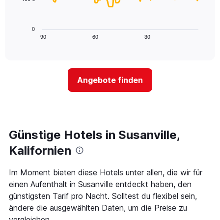
die
Das
die
folgende
Wochentage
Diagramm
0
anzeigt.
zeigt,
90
60
30
End
Das
of
wie
Diagramm
interactive
sich
chart
hat
der
1
Preis
Y-
Angebote finden
für
Achse,
ein
die
Zimmer
den
ändert,
durchschnittlichen
je
Zimmerpreis
näher
Günstige Hotels in Susanville,
anzeigt.
das
Aufenthaltsdatum
Kalifornien
rückt.
Das
Im Moment bieten diese Hotels unter allen, die wir für
Diagramm
einen Aufenthalt in Susanville entdeckt haben, den
hat
1
günstigsten Tarif pro Nacht. Solltest du flexibel sein,
X-
ändere die ausgewählten Daten, um die Preise zu
Achse,
vergleichen.