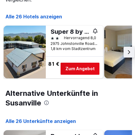
die
die
Anzahl
Alle 26 Hotels anzeigen
der
Tage
vor
Super 8 by Wyndham Susanville
dem
2 Sterne
Hervorragend 8,0
Aufenthalt
2975 Johnstonville Road, Susanville, CA, USA
anzeigt
1,8 km vom Stadtzentrum
Das
Diagramm
81 €
hat
Zum Angebot
1
Y-
Achse,
die
Alternative Unterkünfte in
den
durchschnittlichen
Susanville
Zimmerpreis
anzeigt
Alle 26 Unterkünfte anzeigen