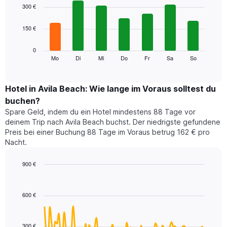
1
graphic.
chart
300 €
with
X-
7
Achse,
150 €
bars.
die
die
Das
0
Monate
folgende
Mo
Di
Mi
Do
Fr
Sa
So
End
anzeigt.
of
Diagramm
Das
interactive
zeigt
chart
Diagramm
den
Hotel in Avila Beach: Wie lange im Voraus solltest du
hat
durchschnittlichen
1
buchen?
Preis
Y-
Spare Geld, indem du ein Hotel mindestens 88 Tage vor
eines
Achse,
deinem Trip nach Avila Beach buchst. Der niedrigste gefundene
Zimmers
die
Preis bei einer Buchung 88 Tage im Voraus betrug 162 € pro
für
den
Nacht.
den
durchschnittlichen
jeweiligen
Zimmerpreis
Wochentag.
900 €
anzeigt.
Das
Line
Chart
Diagramm
graphic.
chart
with
hat
600 €
90
1
data
X-
points.
Achse,
300 €