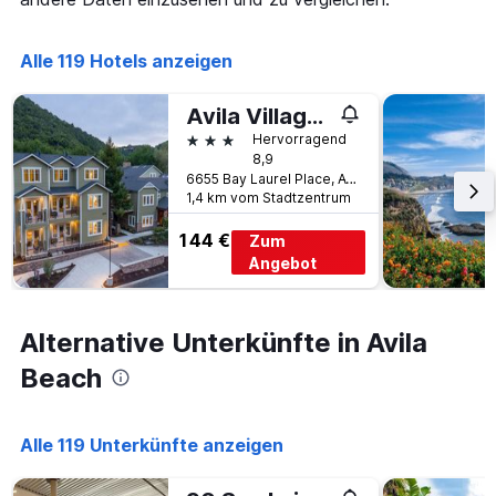
die
die
Anzahl
Alle 119 Hotels anzeigen
der
Tage
vor
Avila Village Inn
dem
3 Sterne
Hervorragend
Aufenthalt
8,9
anzeigt
6655 Bay Laurel Place, Avila Beach, CA, USA
Das
1,4 km vom Stadtzentrum
Diagramm
hat
144 €
Zum
1
Angebot
Y-
Achse,
die
Alternative Unterkünfte in Avila
den
durchschnittlichen
Beach
Zimmerpreis
anzeigt
Alle 119 Unterkünfte anzeigen