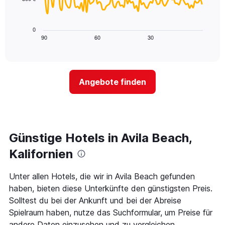
die
Das
die
folgende
Wochentage
Diagramm
0
anzeigt.
zeigt,
90
60
30
End
Das
of
wie
Diagramm
interactive
sich
chart
hat
der
1
Preis
Y-
Angebote finden
für
Achse,
ein
die
Zimmer
den
ändert,
durchschnittlichen
je
Zimmerpreis
näher
Günstige Hotels in Avila Beach,
anzeigt.
das
Aufenthaltsdatum
Kalifornien
rückt.
Das
Unter allen Hotels, die wir in Avila Beach gefunden
Diagramm
haben, bieten diese Unterkünfte den günstigsten Preis.
hat
1
Solltest du bei der Ankunft und bei der Abreise
X-
Spielraum haben, nutze das Suchformular, um Preise für
Achse,
andere Daten einzusehen und zu vergleichen.