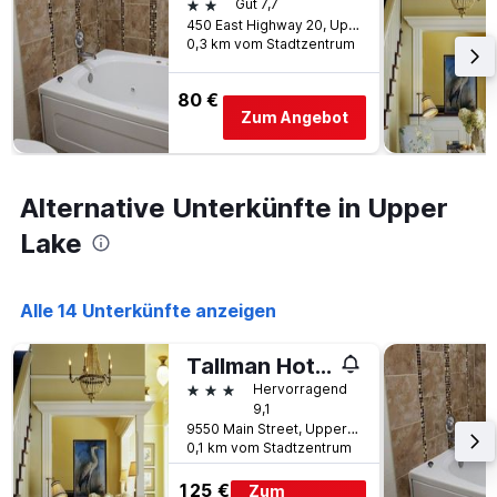
2 Sterne
Gut 7,7
450 East Highway 20, Upper Lake, CA, USA
0,3 km vom Stadtzentrum
80 €
Zum Angebot
Alternative Unterkünfte in Upper
Lake
Alle 14 Unterkünfte anzeigen
Tallman Hotel
3 Sterne
Hervorragend
9,1
9550 Main Street, Upper Lake, CA, USA
0,1 km vom Stadtzentrum
125 €
Zum